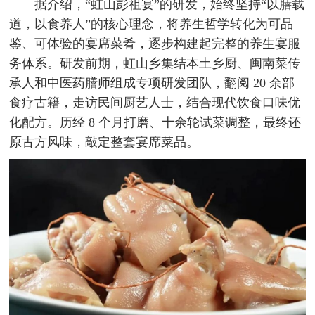
据介绍，“虹山彭祖宴”的研发，始终坚持“以膳载
道，以食养人”的核心理念，将养生哲学转化为可品
鉴、可体验的宴席菜肴，逐步构建起完整的养生宴服
务体系。研发前期，虹山乡集结本土乡厨、闽南菜传
承人和中医药膳师组成专项研发团队，翻阅 20 余部
食疗古籍，走访民间厨艺人士，结合现代饮食口味优
化配方。历经 8 个月打磨、十余轮试菜调整，最终还
原古方风味，敲定整套宴席菜品。