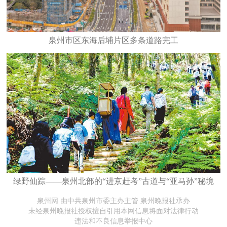
泉州市区东海后埔片区多条道路完工
绿野仙踪——泉州北部的“进京赶考”古道与“亚马孙”秘境
泉州网 由中共泉州市委主办主管 泉州晚报社承办
未经泉州晚报社授权擅自引用本网信息将面对法律行动
违法和不良信息举报中心