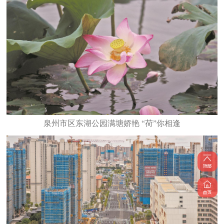
泉州市区东湖公园满塘娇艳 “荷”你相逢