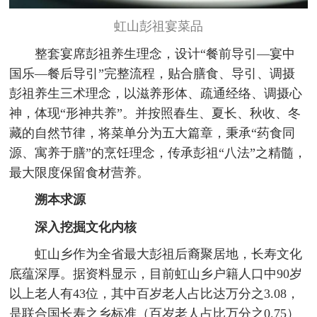
虹山彭祖宴菜品
整套宴席彭祖养生理念，设计“餐前导引—宴中
国乐—餐后导引”完整流程，贴合膳食、导引、调摄
彭祖养生三术理念，以滋养形体、疏通经络、调摄心
神，体现“形神共养”。并按照春生、夏长、秋收、冬
藏的自然节律，将菜单分为五大篇章，秉承“药食同
源、寓养于膳”的烹饪理念，传承彭祖“八法”之精髓，
最大限度保留食材营养。
溯本求源
深入挖掘文化内核
虹山乡作为全省最大彭祖后裔聚居地，长寿文化
底蕴深厚。据资料显示，目前虹山乡户籍人口中90岁
以上老人有43位，其中百岁老人占比达万分之3.08，
是联合国长寿之乡标准（百岁老人占比万分之0.75）