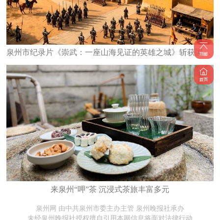
泉州市纪录片《崇武：一座山海见证的英雄之城》斩获国家级大奖
来泉州“呷”茶 沉浸式茶旅丰富多元
泉州网 由中共泉州市委主办主管 泉州晚报社承办
未经泉州晚报社授权擅自引用本网信息将面对法律行动