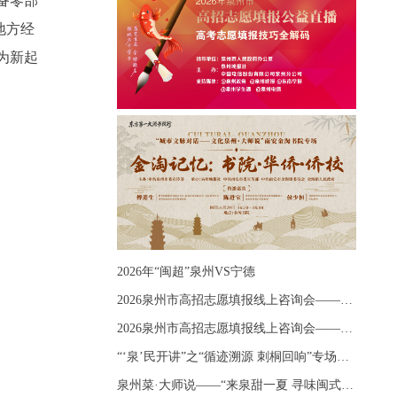
备零部
地方经
为新起
2026年“闽超”泉州VS宁德
2026泉州市高招志愿填报线上咨询会——《出分应急课堂：全流程拆解志愿填报》主题讲座
2026泉州市高招志愿填报线上咨询会——《志愿填报 答疑直播》主题讲座
“‘泉’民开讲”之“循迹溯源 刺桐回响”专场宣讲
泉州菜·大师说——“来泉甜一夏 寻味闽式鲜”上官品牌专场直播