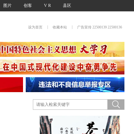
图片
创客
V R
县区
|
|
设为首页
收藏本站
广告宣传 22500139 22500136