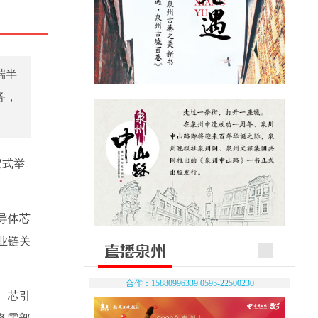
端半
务，
仪式举
导体芯
业链关
合作：15880996339 0595-22500230
、芯引