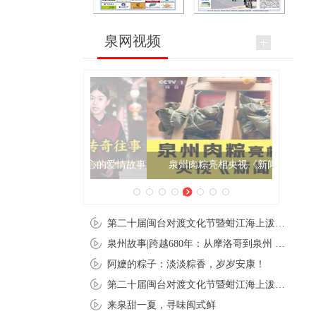
泉网视频
泉州肉粽亮相央视《新闻联播》
第二十届闽台对渡文化节暨蚶江海上泼水节在石狮蚶江启幕
泉州故事|跨越680年：从摩洛哥到泉州 丝路使者“中国行”
阿嬷的粽子：淡淡粽香，岁岁安康！
第二十届闽台对渡文化节暨蚶江海上泼水节在石狮蚶江开幕
来泉甜一夏，寻味闽式鲜