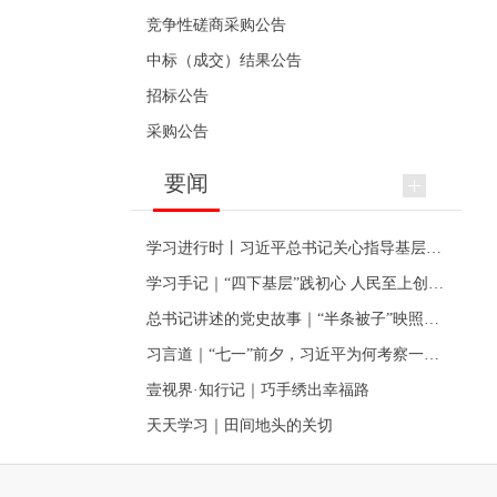
竞争性磋商采购公告
中标（成交）结果公告
招标公告
采购公告
要闻
学习进行时丨习近平总书记关心指导基层党建的故事
学习手记｜“四下基层”践初心 人民至上创伟业
总书记讲述的党史故事｜“半条被子”映照初心
习言道｜“七一”前夕，习近平为何考察一个村级党组织
壹视界·知行记｜巧手绣出幸福路
天天学习｜田间地头的关切