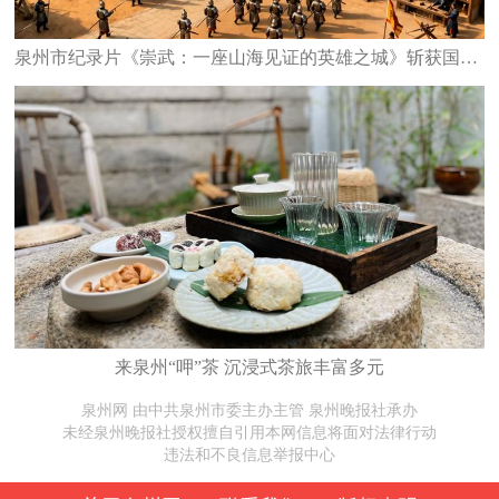
泉州市纪录片《崇武：一座山海见证的英雄之城》斩获国家级大奖
来泉州“呷”茶 沉浸式茶旅丰富多元
泉州网 由中共泉州市委主办主管 泉州晚报社承办
未经泉州晚报社授权擅自引用本网信息将面对法律行动
违法和不良信息举报中心