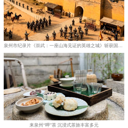
泉州市纪录片《崇武：一座山海见证的英雄之城》斩获国家级大奖
来泉州“呷”茶 沉浸式茶旅丰富多元