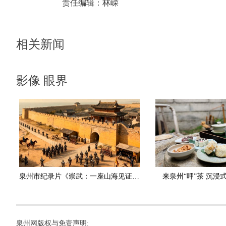
责任编辑：
林嵘
相关新闻
影像 眼界
泉州市纪录片《崇武：一座山海见证的英雄之城》斩获国家级大奖
来泉州“呷”茶 沉浸
泉州网版权与免责声明: