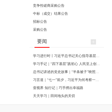
竞争性磋商采购公告
中标（成交）结果公告
招标公告
采购公告
要闻
学习进行时丨习近平总书记关心指导基层党建的故事
学习手记｜“四下基层”践初心 人民至上创伟业
总书记讲述的党史故事｜“半条被子”映照初心
习言道｜“七一”前夕，习近平为何考察一个村级党组织
壹视界·知行记｜巧手绣出幸福路
天天学习｜田间地头的关切