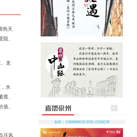
晴热天
受阻、
枝、龙
℃，水
萎蔫、
价值。
合作：15880996339 0595-22500230
负压风