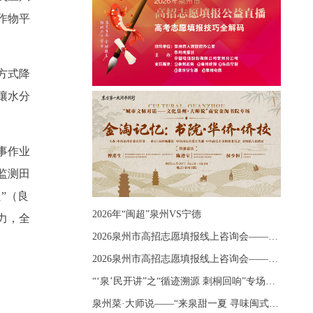
作物平
方式降
壤水分
事作业
监测田
”（良
2026年“闽超”泉州VS宁德
力，全
2026泉州市高招志愿填报线上咨询会——《出分应急课堂：全流程拆解志愿填报》主题讲座
2026泉州市高招志愿填报线上咨询会——《志愿填报 答疑直播》主题讲座
“‘泉’民开讲”之“循迹溯源 刺桐回响”专场宣讲
泉州菜·大师说——“来泉甜一夏 寻味闽式鲜”上官品牌专场直播