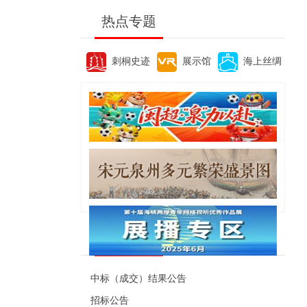
热点专题
刺桐史迹
展示馆
海上丝绸
便民资讯
中标（成交）结果公告
招标公告