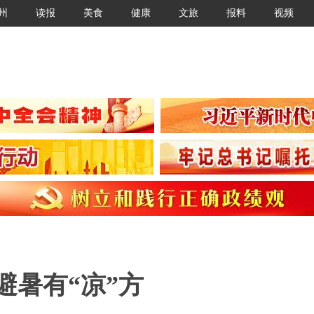
州
读报
美食
健康
文旅
报料
视频
避暑有“凉”方