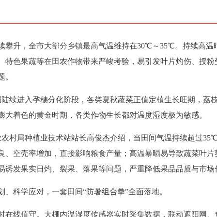
攀升，全市大部分乡镇最高气温维持在30℃～35℃。持续高温
、特色果蔬等在田农作物带来严峻考验，易引发叶片灼伤、授粉
题。
稻陆续进入孕穗分化阶段，各类夏秋蔬菜正值定植生长旺期，荔
膨大着色的黄金时期，各类作物生长都对温度湿度极为敏感。
农业农村局种植业技术站站长高俊杰介绍，当田间气温持续超过35
良、空壳率增加，直接影响粮食产量；高温暴晒易导致蔬菜叶片
易诱发果实日灼、裂果、落果等问题，严重降低果品品质与市场
划、科学应对，一套田间“防暑组合拳”全面落地。
小时在线值守。大棚内温湿度传感器实时采集数据，联动遮阳网、