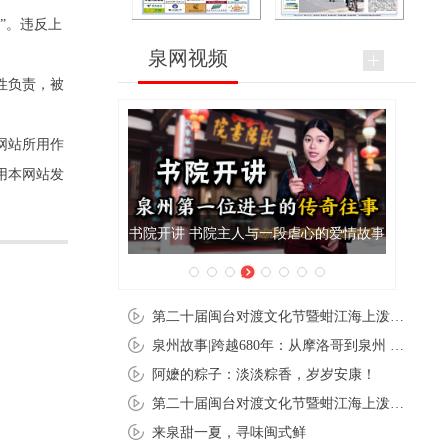
”。违反上
泉网视频
性负责，被
网站所用作
用本网站发
人与一段虐心的爱情故事
泉州肉粽亮相央视《新闻联播》
第二十届闽台对渡文化节暨蚶江海上泼水节在石狮蚶江启幕
泉州故事|跨越680年：从摩洛哥到泉州 丝路使者“中国行”
阿嬷的粽子：淡淡粽香，岁岁安康！
第二十届闽台对渡文化节暨蚶江海上泼水节在石狮蚶江开幕
来泉甜一夏，寻味闽式鲜