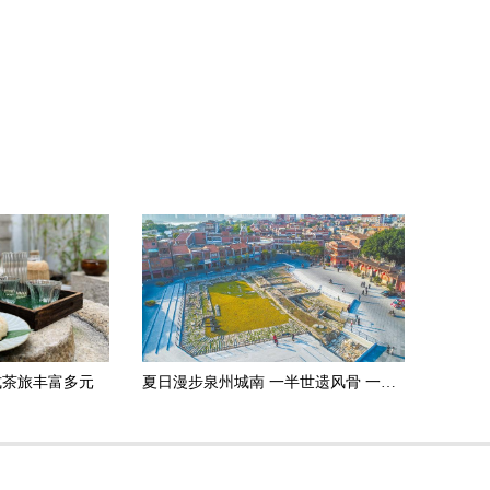
式茶旅丰富多元
夏日漫步泉州城南 一半世遗风骨 一半古早滋味