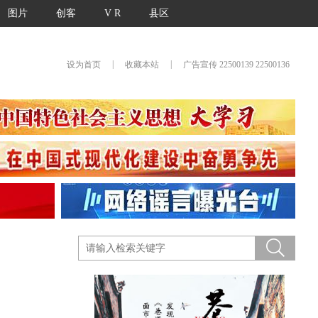
图片
创客
V R
县区
|
|
设为首页
收藏本站
广告宣传 22500139 22500136