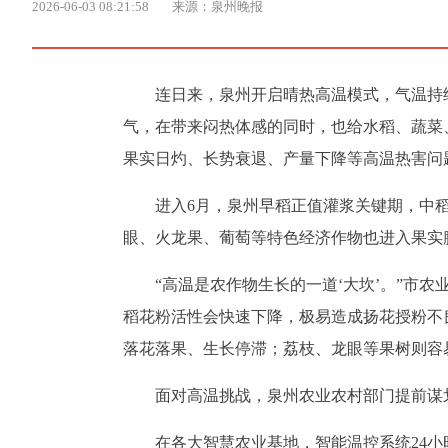
2026-06-03 08:21:58
来源：泉州晚报
连日来，泉州开启晴热高温模式，气温持续
气，在带来闷热体感的同时，也给水稻、蔬菜
果实日灼、长势衰退、产量下降等高温热害问
进入6月，泉州早稻正值灌浆关键期，中
眼、火龙果、葡萄等特色经济作物也进入果实
“高温是农作物生长的一道‘大坎’。”市
稻花粉活性会快速下降，极易造成扬花授粉不
落花落果、生长停滞；荔枝、龙眼等果树则容
面对高温挑战，泉州农业农村部门提前谋
在各大智慧农业基地，智能温控系统24