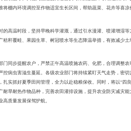
准将棚内环境调控至作物适宜生长区间，帮助蔬菜、花卉等喜凉
6时的高温时段，坚持早晚科学灌溉，通过引水漫灌、喷灌增湿等
广秸秆覆畦、果园生草、树冠喷水等生态降温举措，有效减少土
部门同步提醒农户，严禁正午高温喷施农药、化肥，合理调整农
严控病虫害滋生蔓延。各级农业部门将持续紧盯天气走势，密切
，扎实抓好夏季田间管理，全力以赴稳粮保收。同时，将以“四良
广耐旱耐热作物品种，完善农田灌排设施，提升农业防灾减灾能
业高质量发展保驾护航。