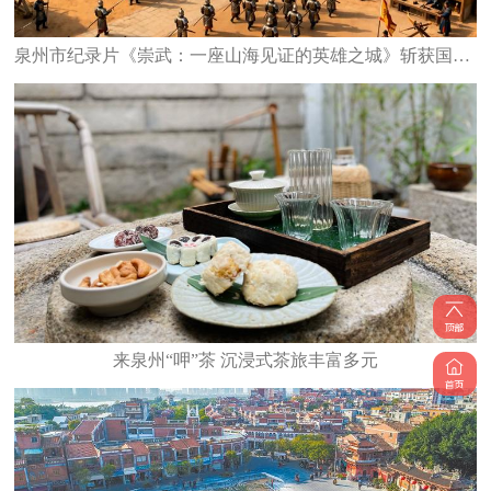
泉州市纪录片《崇武：一座山海见证的英雄之城》斩获国家级大奖
来泉州“呷”茶 沉浸式茶旅丰富多元