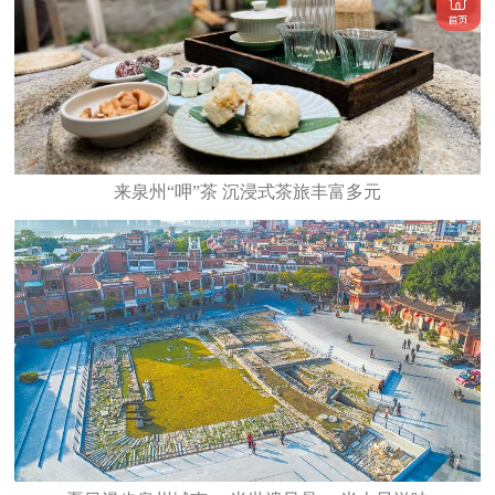
来泉州“呷”茶 沉浸式茶旅丰富多元