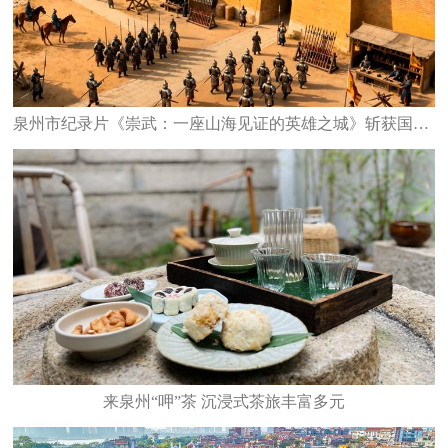
泉州市纪录片《崇武：一座山海见证的英雄之城》斩获国家级大奖
来泉州“呷”茶 沉浸式茶旅丰富多元