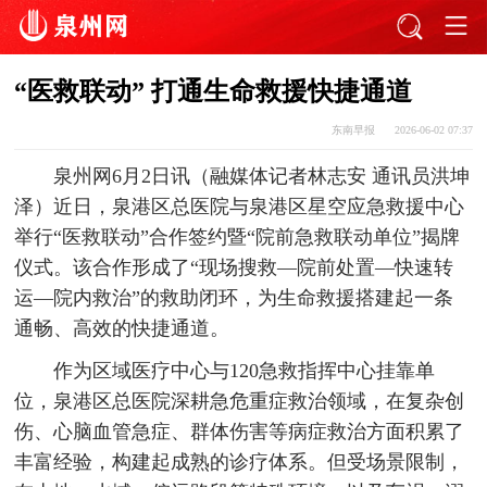
“医救联动” 打通生命救援快捷通道
东南早报
2026-06-02 07:37
泉州网6月2日讯（融媒体记者林志安 通讯员洪坤
泽）近日，泉港区总医院与泉港区星空应急救援中心
举行“医救联动”合作签约暨“院前急救联动单位”揭牌
仪式。该合作形成了“现场搜救—院前处置—快速转
运—院内救治”的救助闭环，为生命救援搭建起一条
通畅、高效的快捷通道。
作为区域医疗中心与120急救指挥中心挂靠单
位，泉港区总医院深耕急危重症救治领域，在复杂创
伤、心脑血管急症、群体伤害等病症救治方面积累了
丰富经验，构建起成熟的诊疗体系。但受场景限制，