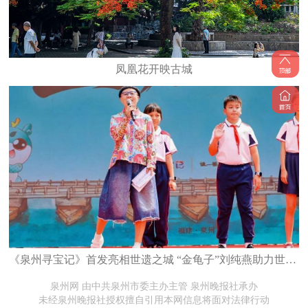
凤凰花开映古城
《泉州寻宝记》首发亮相世遗之城 “金龟子”刘纯燕助力世遗文化少年传承
泉州网 由中共泉州市委主办主管 泉州晚报社承办
未经泉州晚报社授权擅自引用本网信息将面对法律行动