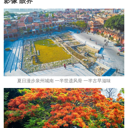
影像 眼界
夏日漫步泉州城南 一半世遗风骨 一半古早滋味