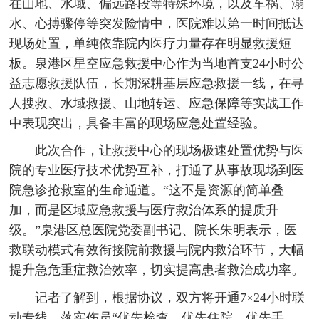
在山地、水域、偏远路段等特殊环境，以及车祸、溺
水、心搏骤停等突发险情中，医院难以第一时间抵达
现场处置，单纯依靠院内医疗力量存在明显救援短
板。泉港区星空应急救援中心作为当地首支24小时公
益志愿救援队伍，长期深耕基层应急救援一线，在寻
人搜救、水域救援、山地转运、应急保障等实战工作
中表现突出，具备丰富的现场应急处置经验。
此次合作，让救援中心的现场极速处置优势与医
院的专业医疗技术优势互补，打通了从事故现场到医
院急诊抢救室的生命通道。“这不是资源的简单叠
加，而是区域应急救援与医疗救治体系的提质升
级。”泉港区总医院党委副书记、院长朱明表示，医
救联动模式有效衔接院前救援与院内救治环节，大幅
提升急危重症救治效率，切实提高患者救治成功率。
记者了解到，根据协议，双方将开通7×24小时联
动专线，落实伤员“优先检查、优先住院、优先手