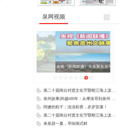
泉网视频
央视《新闻联播》头条聚焦泉州文脉赓续
第二十届闽台对渡文化节暨蚶江海上泼水节在石狮蚶江启幕
泉州故事|跨越680年：从摩洛哥到泉州 丝路使者“中国行”
阿嬷的粽子：淡淡粽香，岁岁安康！
第二十届闽台对渡文化节暨蚶江海上泼水节在石狮蚶江开幕
来泉甜一夏，寻味闽式鲜