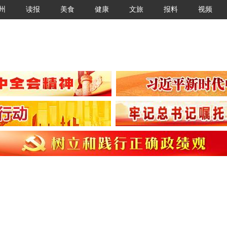
州
读报
美食
健康
文旅
报料
视频