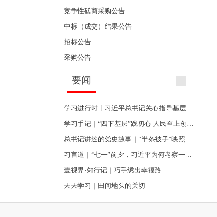
竞争性磋商采购公告
中标（成交）结果公告
招标公告
采购公告
要闻
学习进行时丨习近平总书记关心指导基层党建的故事
学习手记｜“四下基层”践初心 人民至上创伟业
总书记讲述的党史故事｜“半条被子”映照初心
习言道｜“七一”前夕，习近平为何考察一个村级党组织
壹视界·知行记｜巧手绣出幸福路
天天学习｜田间地头的关切