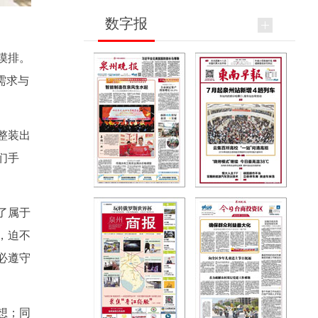
数字报
摸排。
需求与
整装出
们手
了属于
，迫不
必遵守
想；同