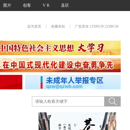
图片
创客
V R
县区
|
|
设为首页
收藏本站
广告宣传 22500139 22500136