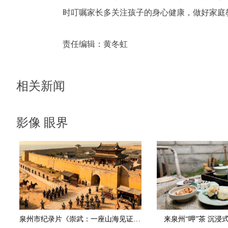
时叮嘱家长多关注孩子的身心健康，做好家庭
责任编辑：
黄冬虹
相关新闻
影像 眼界
泉州市纪录片《崇武：一座山海见证的英雄之城》斩获国家级大奖
来泉州“呷”茶 沉浸