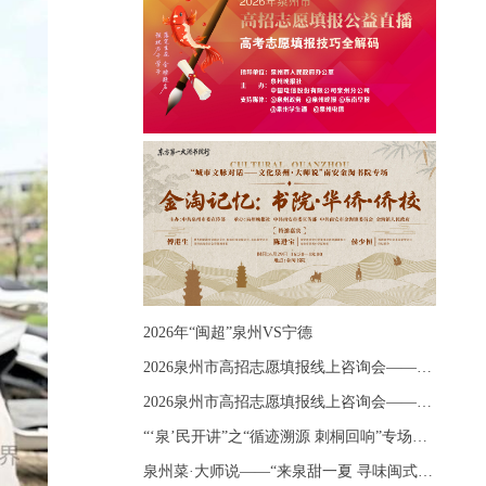
2026年“闽超”泉州VS宁德
2026泉州市高招志愿填报线上咨询会——《出分应急课堂：全流程拆解志愿填报》主题讲座
2026泉州市高招志愿填报线上咨询会——《志愿填报 答疑直播》主题讲座
“‘泉’民开讲”之“循迹溯源 刺桐回响”专场宣讲
泉州菜·大师说——“来泉甜一夏 寻味闽式鲜”上官品牌专场直播