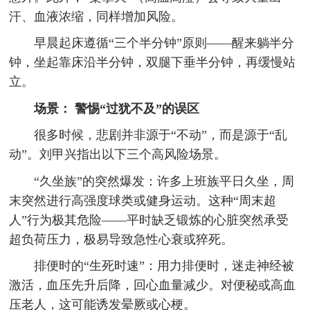
汗、血液浓缩，同样增加风险。
早晨起床遵循“三个半分钟”原则——醒来躺半分
钟，坐起靠床沿半分钟，双腿下垂半分钟，再缓慢站
立。
场景： 警惕“过犹不及”的误区
很多时候，悲剧并非源于“不动”，而是源于“乱
动”。刘甲兴指出以下三个高风险场景。
“久坐族”的突然爆发：许多上班族平日久坐，周
末突然进行高强度球类或健身运动。这种“周末超
人”行为极其危险——平时缺乏锻炼的心脏突然承受
超负荷压力，极易导致急性心衰或猝死。
排便时的“生死时速”：用力排便时，迷走神经被
激活，血压先升后降，回心血量减少。对便秘或高血
压老人，这可能诱发晕厥或心梗。