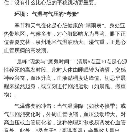
住：没有什么比心脏的平稳跳动更重要。
环境： 气温与气压的“考验”
季节和天气变化是心脏健康的“晴雨表”。身处亚
热带地区，气候多变，对心脏影响尤为显著。眼下正
值春夏交替，泉州地区气温波动大、湿气重，正是心
血管疾病的高发期。
“晨峰”现象与“魔鬼时间”：清晨6点至10点是心源
性猝死的高发时段。此时人体由睡眠转为清醒，交感
神经兴奋，血压升高，血液黏稠度达峰值。切忌早晨
醒来猛然起身，或立刻进行剧烈运动（如晨跑、搬重
物）。
气温骤变的冲击：当气温骤降（如秋冬换季）或
气压剧烈变化时，外周血管收缩，血压波动增大。对
高血压或血管硬化者，这种物理刺激极易诱发心血管
意外。此外，“桑拿天”（高温高湿）会导致大量出