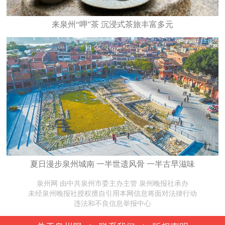
来泉州“呷”茶 沉浸式茶旅丰富多元
夏日漫步泉州城南 一半世遗风骨 一半古早滋味
泉州网 由中共泉州市委主办主管 泉州晚报社承办
未经泉州晚报社授权擅自引用本网信息将面对法律行动
违法和不良信息举报中心