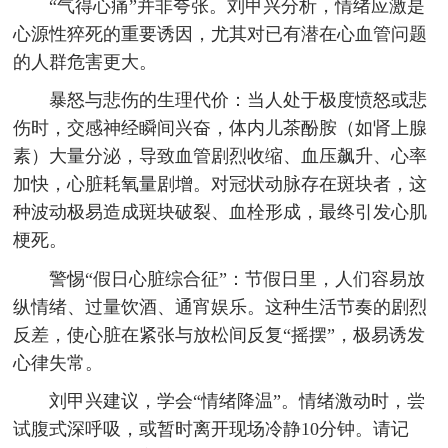
“气得心痛”并非夸张。刘甲兴分析，情绪应激是
心源性猝死的重要诱因，尤其对已有潜在心血管问题
的人群危害更大。
暴怒与悲伤的生理代价：当人处于极度愤怒或悲
伤时，交感神经瞬间兴奋，体内儿茶酚胺（如肾上腺
素）大量分泌，导致血管剧烈收缩、血压飙升、心率
加快，心脏耗氧量剧增。对冠状动脉存在斑块者，这
种波动极易造成斑块破裂、血栓形成，最终引发心肌
梗死。
警惕“假日心脏综合征”：节假日里，人们容易放
纵情绪、过量饮酒、通宵娱乐。这种生活节奏的剧烈
反差，使心脏在紧张与放松间反复“摇摆”，极易诱发
心律失常。
刘甲兴建议，学会“情绪降温”。情绪激动时，尝
试腹式深呼吸，或暂时离开现场冷静10分钟。请记