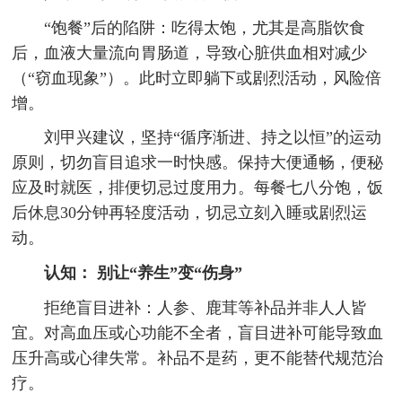
“饱餐”后的陷阱：吃得太饱，尤其是高脂饮食
后，血液大量流向胃肠道，导致心脏供血相对减少
（“窃血现象”）。此时立即躺下或剧烈活动，风险倍
增。
刘甲兴建议，坚持“循序渐进、持之以恒”的运动
原则，切勿盲目追求一时快感。保持大便通畅，便秘
应及时就医，排便切忌过度用力。每餐七八分饱，饭
后休息30分钟再轻度活动，切忌立刻入睡或剧烈运
动。
认知： 别让“养生”变“伤身”
拒绝盲目进补：人参、鹿茸等补品并非人人皆
宜。对高血压或心功能不全者，盲目进补可能导致血
压升高或心律失常。补品不是药，更不能替代规范治
疗。