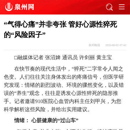
“气得心痛”并非夸张 管好心源性猝死
的“风险因子”
泉州晚报
2026-06-02 07:42
□融媒体记者 张沼婢 通讯员 许剑丽 黄主宝
在快节奏的现代生活中，“猝死”二字常令人闻之
色变。人们往往关注身体发出的疼痛信号，但医学研
究发现：情绪的剧烈波动、环境的骤然变化，以及错
误的“养生”观念，往往是诱发心源性猝死的隐形推
手。记者邀请910医院心血管内科主任刘甲兴，为您
科学解析这些风险，并给出实用建议。
情绪： 心脏健康的“过山车”