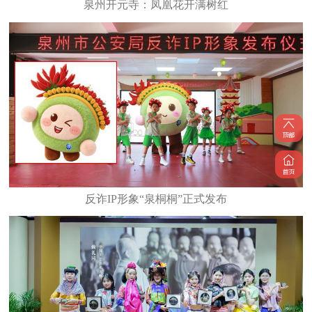
泉州开元寺：凤凰花开满树红
反诈IP形象“泉桐桐”正式发布