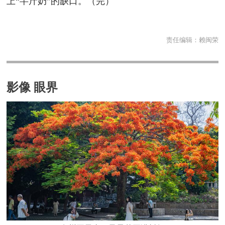
上“半斤奶”的缺口。（完）
责任编辑：
赖闽荣
影像 眼界