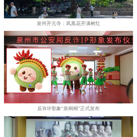
泉州开元寺：凤凰花开满树红
反诈IP形象“泉桐桐”正式发布