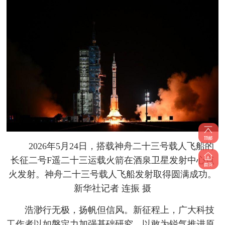
2026年5月24日，搭载神舟二十三号载人飞船的
长征二号F遥二十三运载火箭在酒泉卫星发射中心点
火发射。神舟二十三号载人飞船发射取得圆满成功。
新华社记者 连振 摄
浩渺行无极，扬帆但信风。新征程上，广大科技
工作者以如磐定力加强基础研究，以敢为锐气推进原