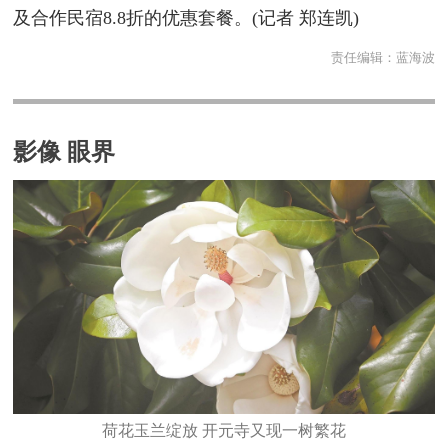
及合作民宿8.8折的优惠套餐。(记者 郑连凯)
责任编辑：
蓝海波
影像 眼界
​荷花玉兰绽放 开元寺又现一树繁花