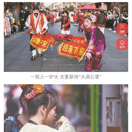
一双人一炉火 夫妻薪传“火鼎公婆”