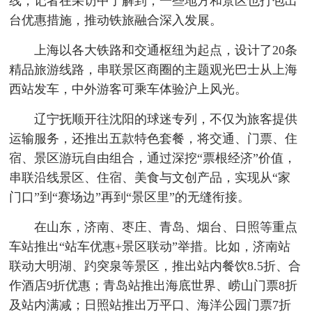
线，记者在采访中了解到，一些地方和景区也打包出
台优惠措施，推动铁旅融合深入发展。
上海以各大铁路和交通枢纽为起点，设计了20条
精品旅游线路，串联景区商圈的主题观光巴士从上海
西站发车，中外游客可乘车体验沪上风光。
辽宁抚顺开往沈阳的球迷专列，不仅为旅客提供
运输服务，还推出五款特色套餐，将交通、门票、住
宿、景区游玩自由组合，通过深挖“票根经济”价值，
串联沿线景区、住宿、美食与文创产品，实现从“家
门口”到“赛场边”再到“景区里”的无缝衔接。
在山东，济南、枣庄、青岛、烟台、日照等重点
车站推出“站车优惠+景区联动”举措。比如，济南站
联动大明湖、趵突泉等景区，推出站内餐饮8.5折、合
作酒店9折优惠；青岛站推出海底世界、崂山门票8折
及站内满减；日照站推出万平口、海洋公园门票7折