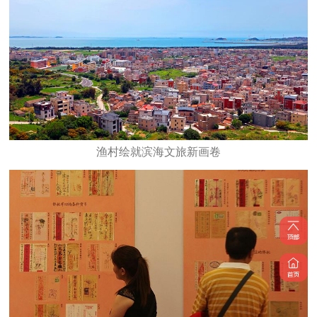
渔村绘就滨海文旅新画卷