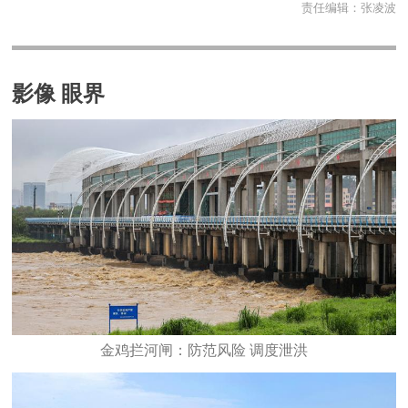
责任编辑：
张凌波
影像 眼界
金鸡拦河闸：防范风险 调度泄洪