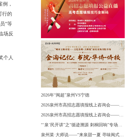
案例，
可行的
员”等
临场反
奖个人
2026年“闽超”泉州VS宁德
2026泉州市高招志愿填报线上咨询会——《出分应急课堂：全流程拆解志愿填报》主题讲座
2026泉州市高招志愿填报线上咨询会——《志愿填报 答疑直播》主题讲座
“‘泉’民开讲”之“循迹溯源 刺桐回响”专场宣讲
泉州菜·大师说——“来泉甜一夏 寻味闽式鲜”上官品牌专场直播