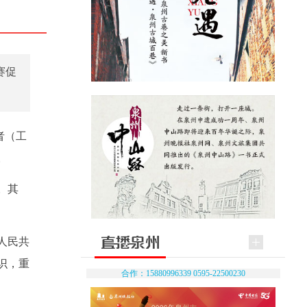
赛促
者（工
。
。其
人民共
识，重
合作：15880996339 0595-22500230