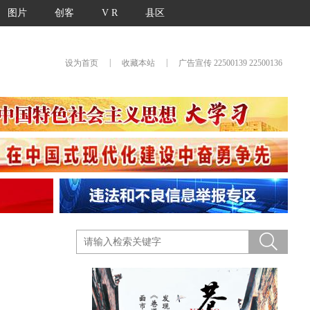
图片
创客
V R
县区
|
|
设为首页
收藏本站
广告宣传 22500139 22500136