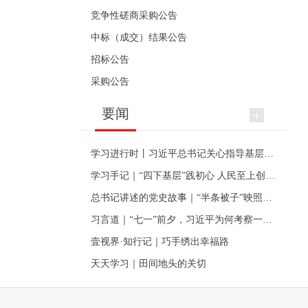
竞争性磋商采购公告
中标（成交）结果公告
招标公告
采购公告
要闻
学习进行时丨习近平总书记关心指导基层党建的故事
学习手记｜“四下基层”践初心 人民至上创伟业
总书记讲述的党史故事｜“半条被子”映照初心
习言道｜“七一”前夕，习近平为何考察一个村级党组织
壹视界·知行记｜巧手绣出幸福路
天天学习｜田间地头的关切