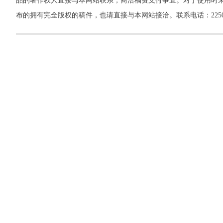
品的著作权人直接与本网站联系，商洽稿费支付事宜。对于使用时未
布的拥有完全版权的稿件，也请直接与本网站接洽。联系电话：22500260，