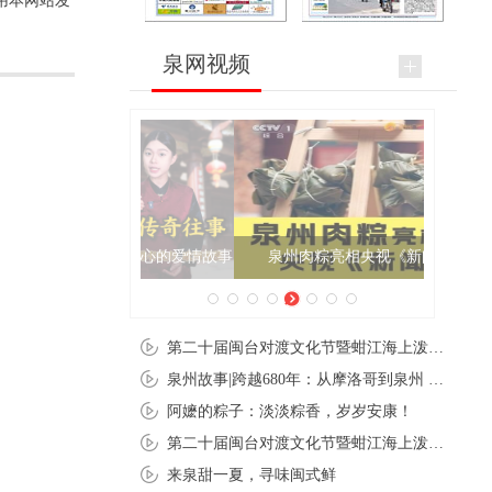
用本网站发
泉网视频
泉州肉粽亮相央视《新闻联播》
第二十届闽台对渡文化节暨蚶江海上泼水节在石狮蚶江启幕
泉州故事|跨越680年：从摩洛哥到泉州 丝路使者“中国行”
阿嬷的粽子：淡淡粽香，岁岁安康！
第二十届闽台对渡文化节暨蚶江海上泼水节在石狮蚶江开幕
来泉甜一夏，寻味闽式鲜