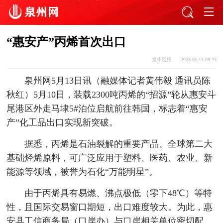
“惠安产”丙烯首次出口
泉州晚报
2026-05-13 08:23
泉州网5月13日讯（融媒体记者黄伟毅 通讯员陈
秋红）5月10日，装载2300吨丙烯的“招源”轮从惠安斗
尾港区外走马埭5#泊位启航前往韩国，标志着“惠安
产”化工品出口实现新突破。
据悉，丙烯是石油裂解的重要产品、全球第二大
基础烃烯原料，可广泛应用于塑料、医药、农业、新
能源等领域，被誉为石化“万能明星”。
由于丙烯具有易燃、沸点极低（零下48℃）等特
性，且国际交易窗口期短，出口难度较大。为此，惠
安县工信商务局（口岸办）与口岸相关单位密切配