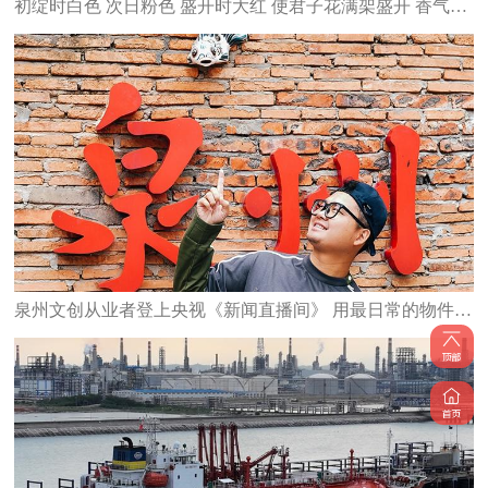
初绽时白色 次日粉色 盛开时大红 使君子花满架盛开 香气四溢
泉州文创从业者登上央视《新闻直播间》 用最日常的物件 承载最深的乡愁