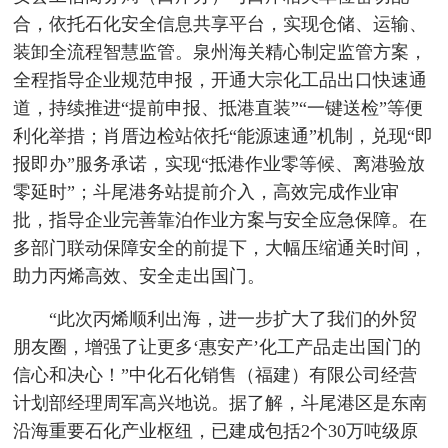
合，依托石化安全信息共享平台，实现仓储、运输、
装卸全流程智慧监管。泉州海关精心制定监管方案，
全程指导企业规范申报，开通大宗化工品出口快速通
道，持续推进“提前申报、抵港直装”“一键送检”等便
利化举措；肖厝边检站依托“能源速通”机制，兑现“即
报即办”服务承诺，实现“抵港作业零等候、离港验放
零延时”；斗尾港务站提前介入，高效完成作业审
批，指导企业完善靠泊作业方案与安全应急保障。在
多部门联动保障安全的前提下，大幅压缩通关时间，
助力丙烯高效、安全走出国门。
“此次丙烯顺利出海，进一步扩大了我们的外贸
朋友圈，增强了让更多‘惠安产’化工产品走出国门的
信心和决心！”中化石化销售（福建）有限公司经营
计划部经理周军高兴地说。据了解，斗尾港区是东南
沿海重要石化产业枢纽，已建成包括2个30万吨级原