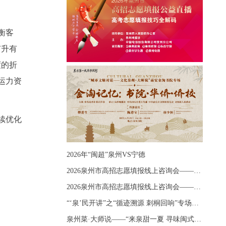
衡客
有升有
度的折
运力资
续优化
2026年“闽超”泉州VS宁德
2026泉州市高招志愿填报线上咨询会——《出分应急课堂：全流程拆解志愿填报》主题讲座
2026泉州市高招志愿填报线上咨询会——《志愿填报 答疑直播》主题讲座
“‘泉’民开讲”之“循迹溯源 刺桐回响”专场宣讲
泉州菜·大师说——“来泉甜一夏 寻味闽式鲜”上官品牌专场直播