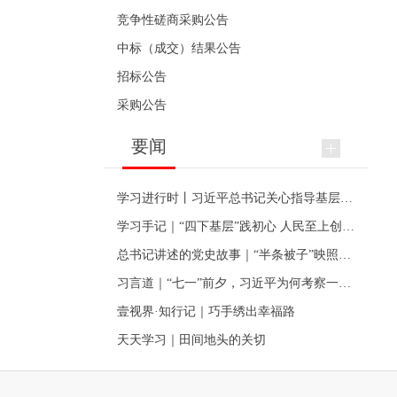
竞争性磋商采购公告
中标（成交）结果公告
招标公告
采购公告
要闻
学习进行时丨习近平总书记关心指导基层党建的故事
学习手记｜“四下基层”践初心 人民至上创伟业
总书记讲述的党史故事｜“半条被子”映照初心
习言道｜“七一”前夕，习近平为何考察一个村级党组织
壹视界·知行记｜巧手绣出幸福路
天天学习｜田间地头的关切