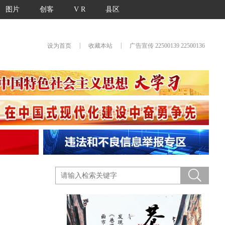
图片
创客
V R
县区
|
|
设为首页
收藏本站
广告宣传 22500139 22500136