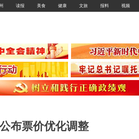
州
读报
美食
健康
文旅
报料
视频
铁公布票价优化调整