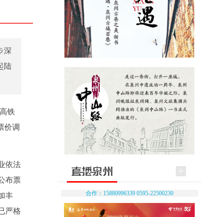
步深
起陆
蚌高铁
票价调
业依法
公布票
合作：15880996339 0595-22500230
加丰
已严格