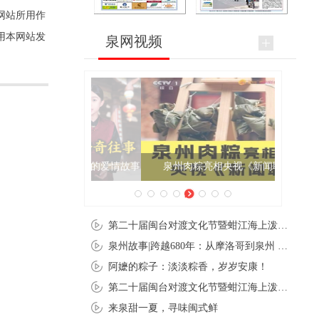
网站所用作
用本网站发
泉网视频
泉州肉粽亮相央视《新闻联播》
第二十届闽台对渡文化节暨蚶江海上泼水节在石狮蚶江启幕
泉州故事|跨越680年：从摩洛哥到泉州 丝路使者“中国行”
阿嬷的粽子：淡淡粽香，岁岁安康！
第二十届闽台对渡文化节暨蚶江海上泼水节在石狮蚶江开幕
来泉甜一夏，寻味闽式鲜