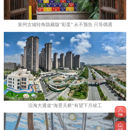
泉州古城转角隐藏版“彩蛋” 从不预告 只等偶遇
沿海大通道“海景天桥”有望下月竣工