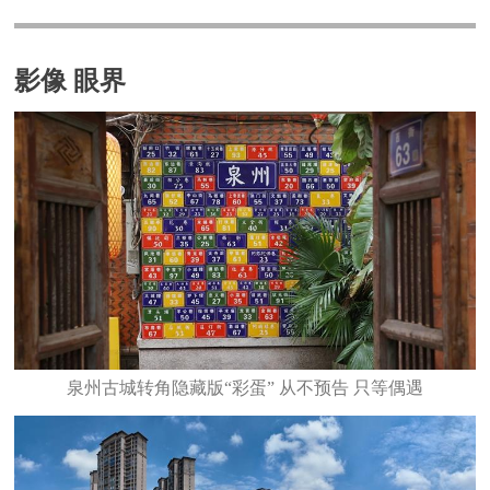
影像 眼界
泉州古城转角隐藏版“彩蛋” 从不预告 只等偶遇