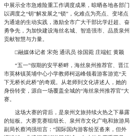
中展示全市急难险重工作调度成果，晾晒各地各部门
以调度之“钥”解发展之“锁”，化难点为亮点、变堵点
为通途的生动实践，激励全市广大干部比学赶超、奋
勇争先，为加快建设海丝名城、智造强市、品质泉州
贡献智慧与力量。
□融媒体记者 宋尧 通讯员 徐国菀 庄端虹 黄颖
“五一”假期的安平桥畔，海丝泉州推荐官、晋江
市英林镇英埔中心小学教师柯远峰领着游客游览“天
下无桥长此桥”的奇观。从老师到文化讲述人，她的
身份转变，源自一场覆盖全城的“海丝泉州推荐官”大
赛。
这场大赛的背后，是泉州文旅持续火热之下暴露
的短板。大赛竞赛组组长、泉州市文化广电和旅游局
副局长蔡鸿强坦言：“国际国内游客纷至沓来，但外