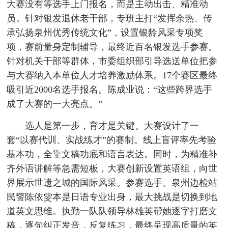
大赛没有等选手上门报名，而是主动出击、精准动
员。针对银发退休老干部，专班主打“发挥余热、传
承弘扬泉州优秀传统文化”，设置银龄风采专项奖
项，赛前量身定制辅导，最终近百名银发选手参赛。
针对机关干部等群体，市委组织部引导选送单位把参
与大赛纳入本单位人才培养激励体系。17个赛区最终
吸引近2000名选手报名。陈成业说：“这些跨界选手
成了大赛的一大亮点。”
选人是第一步，育才是关键。大赛设计了一
套“以赛代训、实战练才”的赛制。线上盲评率先考验
基本功，全靠文稿功底和语言表达。同时，为精准补
齐外语讲解等急需短板，大赛创新设置英语组，向世
界展示世遗之城的国际风采。参赛选手、泉州边检站
民警陈依雯本是日语专业出身，最大挑战是切换到地
道英文思维。执勤一队队领导林雄英帮她逐字打磨文
稿，逐句纠正发音，反复练习，最终呈现高质量的英