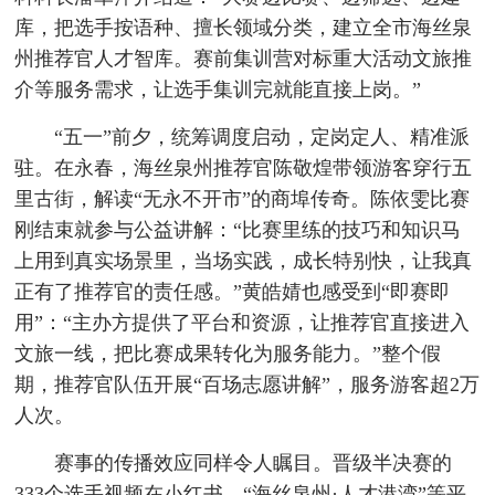
库，把选手按语种、擅长领域分类，建立全市海丝泉
州推荐官人才智库。赛前集训营对标重大活动文旅推
介等服务需求，让选手集训完就能直接上岗。”
“五一”前夕，统筹调度启动，定岗定人、精准派
驻。在永春，海丝泉州推荐官陈敬煌带领游客穿行五
里古街，解读“无永不开市”的商埠传奇。陈依雯比赛
刚结束就参与公益讲解：“比赛里练的技巧和知识马
上用到真实场景里，当场实践，成长特别快，让我真
正有了推荐官的责任感。”黄皓婧也感受到“即赛即
用”：“主办方提供了平台和资源，让推荐官直接进入
文旅一线，把比赛成果转化为服务能力。”整个假
期，推荐官队伍开展“百场志愿讲解”，服务游客超2万
人次。
赛事的传播效应同样令人瞩目。晋级半决赛的
333个选手视频在小红书、“海丝泉州·人才港湾”等平