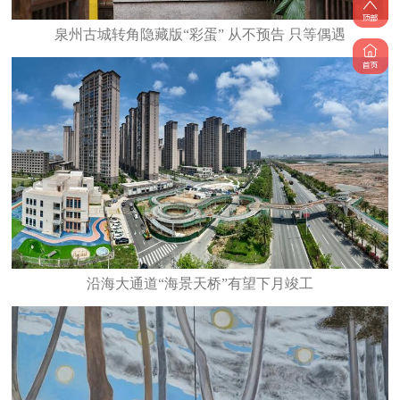
泉州古城转角隐藏版“彩蛋” 从不预告 只等偶遇
沿海大通道“海景天桥”有望下月竣工