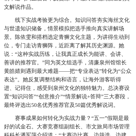
文解说作品。
线下实战考验更为综合。知识问答夯实海丝文化
与世遗知识储备，情景模拟把选手推向真实讲解场
景。陈依雯和搭档选定青狮文化主题，为讲得生动到
位，专门走访青狮阵，近距离了解其历史渊源。她
说：“这种实战历练，让我真正成长为能讲、会讲、
善讲的推荐官。”同为英文组选手，清廉泉州馆馆长
黄皓婧则遇到最大难题——把“专业表达”转化为“公众
表达”。她反复调整结构和语言，让海外游客听得
进、记得住，感受到泉州文化的独特魅力。总决赛设
置“知识问答”“创意推介”“情景解说+答辩”三大赛段，
最终评选出50名优秀推荐官及50篇优秀解说词。
赛事成果如何转化为实战力量？“五一”假期是最
好的试金石。大赛竞赛组副组长、市文旅局市场管理
科科长潘军萍介绍道：“大赛边比赛、边筛选、边建