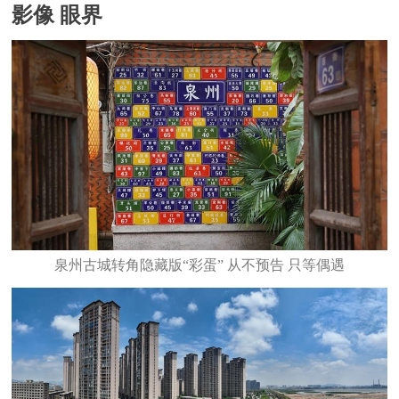
影像 眼界
泉州古城转角隐藏版“彩蛋” 从不预告 只等偶遇