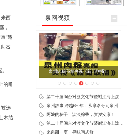
泉网视频
马来西
塞，
匾“造
王世杰
起。
泉州肉粽亮相央视《新闻联播》
上的雕
第二十届闽台对渡文化节暨蚶江海上泼水节在石狮蚶江启幕
泉州故事|跨越680年：从摩洛哥到泉州 丝路使者“中国行”
，被选
阿嬷的粽子：淡淡粽香，岁岁安康！
土木结
第二十届闽台对渡文化节暨蚶江海上泼水节在石狮蚶江开幕
来泉甜一夏，寻味闽式鲜