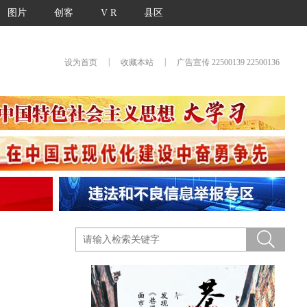
图片
创客
V R
县区
|
|
设为首页
收藏本站
广告宣传 22500139 22500136