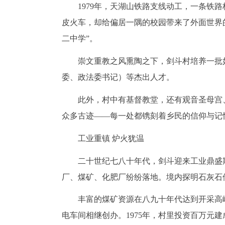
1979年，天湖山铁路支线动工，一条铁
皮火车，却给偏居一隅的校园带来了外面世界
二中学”。
崇文重教之风熏陶之下，剑斗村培养一批
委、政法委书记）等杰出人才。
此外，村中有基督教堂，还有观音圣母宫
众多古迹——每一处都镌刻着乡民的信仰与记
工业重镇 炉火犹温
二十世纪七八十年代，剑斗迎来工业鼎盛
厂、煤矿、化肥厂纷纷落地。境内探明石灰石储量
丰富的煤矿资源在八九十年代达到开采高
电车间相继创办。1975年，村里投资百万元建