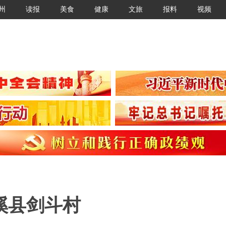
州
读报
美食
健康
文旅
报料
视频
溪县剑斗村