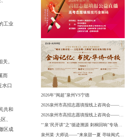
吴、
的工业
相关。
溪而
近水口
2026年“闽超”泉州VS宁德
2026泉州市高招志愿填报线上咨询会——《出分应急课堂：全流程拆解志愿填报》主题讲座
民共和
2026泉州市高招志愿填报线上咨询会——《志愿填报 答疑直播》主题讲座
头区、
“‘泉’民开讲”之“循迹溯源 刺桐回响”专场宣讲
月撤区成
泉州菜·大师说——“来泉甜一夏 寻味闽式鲜”上官品牌专场直播