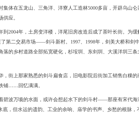
年，村集体在五龙山、三角洋、洋寮人工造林5000多亩，开辟乌山仑
市场供应。
4年到2004年，土房变洋楼，洋尾旧房改造后成了茶叶长街。为缓
了第二交易市场——剑斗新村。1997、1998年，剑美大桥和剑
个角落的乡村道路全部拓宽硬化，杉垵圳、东剑圳、大溪洋圳三条
华，街上那家熟悉的剑斗扁食店，旧电影院后街加工销售白粿的
铁铺……回忆满满。
着碧波万顷的水面，或许会想起水下的剑斗村——那座有宋代海
入水底，但水运的遗韵、工业的余响、庙学的书声、乡愁的根脉，