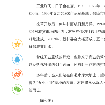
工业腾飞，日子也在变。1971、1972
800亩。1990年又建起300亩蔬菜基地，保障
改革开放后，剑斗村面貌日新月异。199
307对农贸市场的压力，村里在供销社边上拓展
相继建成。2002年，新村委会大楼落成，五
确保农业用水。
曾经工业重镇的辉煌，也带来了商业的繁
以及热气升腾的剑斗卤面，还有叮当作响的打
多年后，当人们站在白濑水库大坝上，望
曾为“五小工业”基地的古镇。村庄将永远沉
波而去。
（陈和俐）