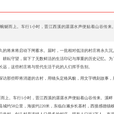
北蜿蜒而上。车行1小时，晋江西溪的潺潺水声便贴着山谷传来
久的将来将启动下闸蓄水。届时，一批相对低洼的村庄将永久沉
、耕耘守望，留下了无数鲜活的生活印记与厚重的历史记忆。为
长远，这些村庄将与世代生活于此的人们挥手告别。
探访那些即将消逝的古村，用镜头定格风貌，用文字镌刻故事，
蜒而上。车行1小时，晋江西溪的潺潺水声便贴着山谷传来。溪畔
城约58公里，海拔约220米，东临白濑乡长基村，西接感德镇