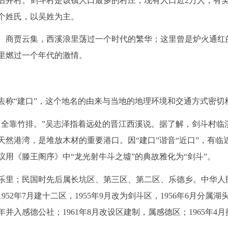
后井村。剑斗村是该镇人口最多的村庄，现有人口近2万人，有
个姓氏，以吴姓为主。
、商贾云集，西溪浪里荡过一个时代的繁华；这里曾是炉火通红
里燃过一个年代的激情。
去称“建口”，这个地名的由来与当地的地理环境和交通方式密切
，全靠竹排。”吴志泽指着远处的晋江西溪说。据了解，剑斗村临
然港湾，是堆放木材的重要港口。因“建口”谐音“近口”，有临
用《滕王阁序》中“龙光射牛斗之墟”的典故雅化为“剑斗”。
乐里；民国时先后属长坑区、第三区、第二区、乐德乡。中华人
2年7月建十二区，1955年9月改为剑斗区，1956年6月分属湖
0年并入感德公社；1961年8月改设区建制，属感德区；1965年4