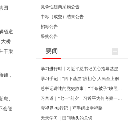
竞争性磋商采购公告
茶园
中标（成交）结果公告
招标公告
解省道
采购公告
中大桥
要闻
主干渠
学习进行时丨习近平总书记关心指导基层党建的故事
商铺，
学习手记｜“四下基层”践初心 人民至上创伟业
总书记讲述的党史故事｜“半条被子”映照初心
潮庵、
习言道｜“七一”前夕，习近平为何考察一个村级党组织
不会随
壹视界·知行记｜巧手绣出幸福路
天天学习｜田间地头的关切