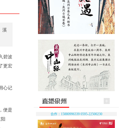
。溪
入碧波
了更宏
用心记
，便是
合作：15880996339 0595-22500230
岐阳