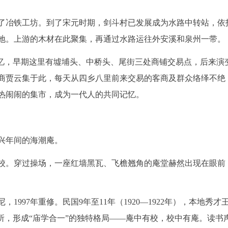
了冶铁工坊。到了宋元时期，剑斗村已发展成为水路中转站，依
地。上游的木材在此聚集，再通过水路运往外安溪和泉州一带。
回忆，早期这里有墟埔头、中桥头、尾街三处商铺交易点，后来演
商贾云集于此，每天从四乡八里前来交易的客商及群众络绎不绝
热闹闹的集市，成为一代人的共同记忆。
兴年间的海潮庵。
校。穿过操场，一座红墙黑瓦、飞檐翘角的庵堂赫然出现在眼前
997年重修。民国9年至11年（1920—1922年），本地秀才
所，形成“庙学合一”的独特格局——庵中有校，校中有庵。读书