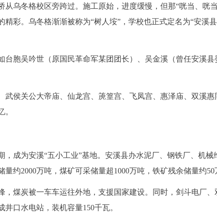
路桥从乌冬格校区旁跨过。施工原始，进度缓慢，但那“咣当、咣当
的精彩。乌冬格渐渐被称为“树人垵”，学校也正式定名为“安溪
如台胞吴吟世（原国民革命军某团团长）、吴金溪（曾任安溪县
、武侯关公大帝庙、仙龙宫、箎篁宫、飞凤宫、惠泽庙、双溪惠
忆。
期，成为安溪“五小工业”基地。安溪县办水泥厂、钢铁厂、机械
约2000万吨，煤矿可采储量超1000万吨，铁矿残余储量约50
峰，煤炭被一车车运往外地，支援国家建设。同时，剑斗电厂、
成井口水电站，装机容量150千瓦。