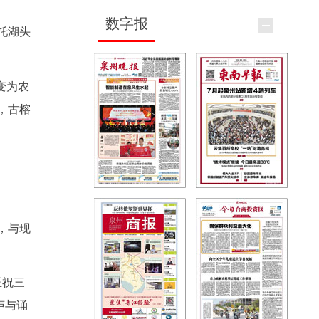
数字报
托湖头
变为农
，古榕
，与现
王祝三
声与诵