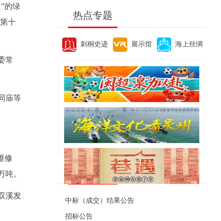
”的绿
热点专题
县第十
刺桐史迹
展示馆
海上丝绸
委常
同庙等
维修
便民资讯
万吨。
双溪发
中标（成交）结果公告
招标公告