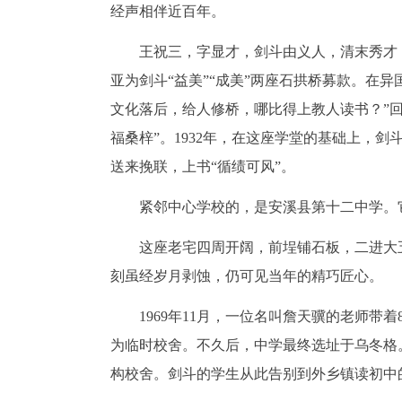
经声相伴近百年。
王祝三，字显才，剑斗由义人，清末秀才，1
亚为剑斗“益美”“成美”两座石拱桥募款。在
文化落后，给人修桥，哪比得上教人读书？”
福桑梓”。1932年，在这座学堂的基础上，剑
送来挽联，上书“循绩可风”。
紧邻中心学校的，是安溪县第十二中学。
这座老宅四周开阔，前埕铺石板，二进大
刻虽经岁月剥蚀，仍可见当年的精巧匠心。
1969年11月，一位名叫詹天骥的老师
为临时校舍。不久后，中学最终选址于乌冬格。
构校舍。剑斗的学生从此告别到外乡镇读初中