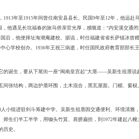
913年至1915年间曾任南安县县长。民国9年至12年，他远赴
异国，他遇见长坑福春的旅马侨亲官光厚，感慨道：“内安溪交通闭
回国后，他便择址海潮庵建校。据说，时任福建省省长萨镇冰曾赠
斗中心学校创办。1936年王祝三病逝，时任国民政府教育部部长
它的诞生，要从下尾街一座“闽南皇宫起”大厝——吴新生祖厝说
五间张结构，两边护厝环围，土木混合，黑瓦屋面。门楣、窗棂
带着8人小组进驻剑斗筹建中学。吴新生祖厝因交通便利、环境清雅
师生们半工半学，用锄头竹箕、肩膀扁担，到1972年建起八幢
的历史。