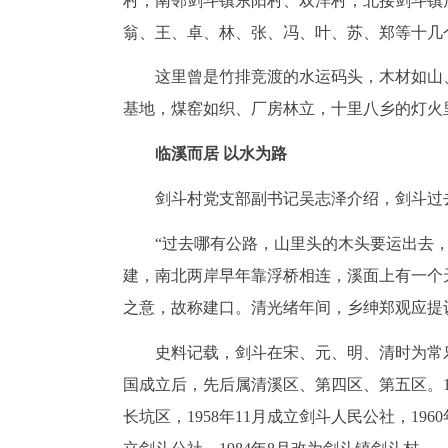
村，南邻剑斗镇东阳村、双洋村，北接剑斗镇
翁、王、卓、林、张、冯、叶、苏、郑等十几
这里曾是竹排竞渡的水运码头，木材如山
基地，煤窑如织、厂房林立，十里八乡的灯火
临溪而居 以水为路
剑斗村党支部副书记吴志泽介绍，剑斗过
“过去哪有公路，山里头的木头要运出去
建，南北两岸早年靠浮桥相连，溪面上有一个天
之意，故称建口。清光绪年间，乡绅郑观应提议
史料记载，剑斗在宋、元、明、清时为常
国成立后，先后属清溪区、第四区、第五区。195
长坑区，1958年11月成立剑斗人民公社，196