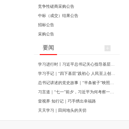
竞争性磋商采购公告
中标（成交）结果公告
招标公告
采购公告
要闻
学习进行时丨习近平总书记关心指导基层党建的故事
学习手记｜“四下基层”践初心 人民至上创伟业
总书记讲述的党史故事｜“半条被子”映照初心
习言道｜“七一”前夕，习近平为何考察一个村级党组织
壹视界·知行记｜巧手绣出幸福路
天天学习｜田间地头的关切