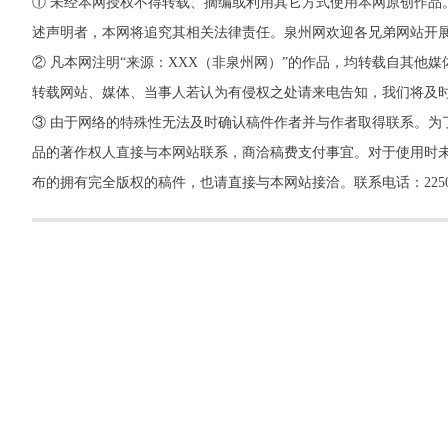
① 未经本网授权不得转载、摘编或利用其它方式使用本网原创作品
述声明者，本网将追究其相关法律责任。泉州网欢迎各兄弟网站开
② 凡本网注明“来源：XXX（非泉州网）”的作品，均转载自其
转载网站、媒体、当事人若认为有侵权之处请来电告知，我们将及
③ 由于网络的特殊性无法及时确认稿件作者并与作者取得联系。为
品的著作权人直接与本网站联系，商洽稿费支付事宜。对于使用时未
布的拥有完全版权的稿件，也请直接与本网站接洽。联系电话：22500260，