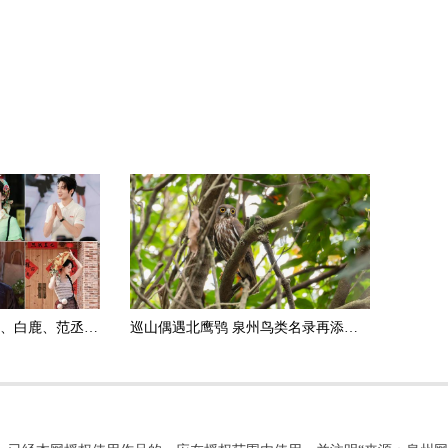
佟丽娅、于适、任贤齐、白鹿、范丞丞……明星扎堆打卡 泉州星光熠熠
巡山偶遇北鹰鸮 泉州鸟类名录再添新成员