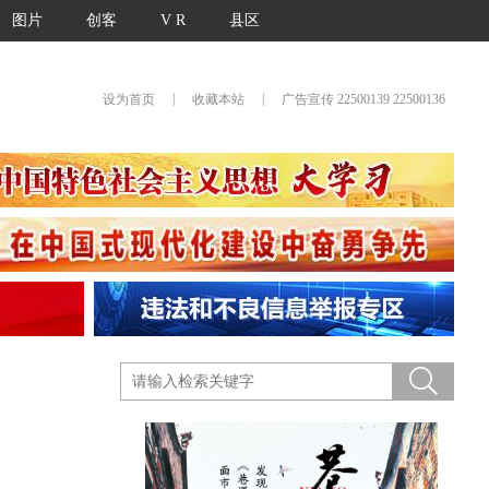
图片
创客
V R
县区
|
|
设为首页
收藏本站
广告宣传 22500139 22500136