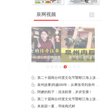
泉网视频
泉州肉粽亮相央视《新闻联播》
第二十届闽台对渡文化节暨蚶江海上泼水节在石狮蚶江启幕
泉州故事|跨越680年：从摩洛哥到泉州 丝路使者“中国行”
阿嬷的粽子：淡淡粽香，岁岁安康！
第二十届闽台对渡文化节暨蚶江海上泼水节在石狮蚶江开幕
来泉甜一夏，寻味闽式鲜