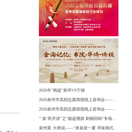
2026年“闽超”泉州VS宁德
2026泉州市高招志愿填报线上咨询会——《出分应急课堂：全流程拆解志愿填报》主题讲座
2026泉州市高招志愿填报线上咨询会——《志愿填报 答疑直播》主题讲座
“‘泉’民开讲”之“循迹溯源 刺桐回响”专场宣讲
泉州菜·大师说——“来泉甜一夏 寻味闽式鲜”上官品牌专场直播