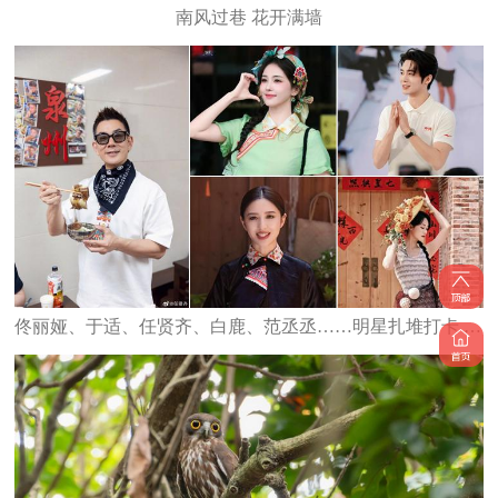
南风过巷 花开满墙
佟丽娅、于适、任贤齐、白鹿、范丞丞……明星扎堆打卡 泉州星光熠熠