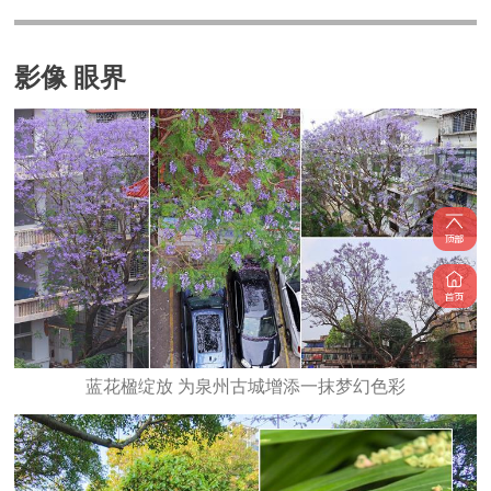
影像 眼界
蓝花楹绽放 为泉州古城增添一抹梦幻色彩