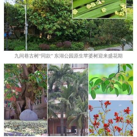
九间巷古树“同款” 东湖公园原生苹婆树迎来盛花期