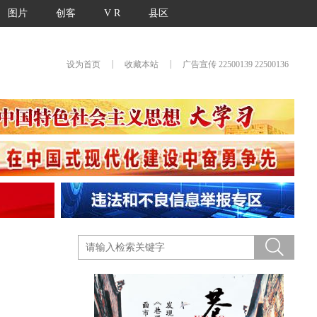
图片
创客
V R
县区
|
|
设为首页
收藏本站
广告宣传 22500139 22500136