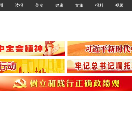
州
读报
美食
健康
文旅
报料
视频