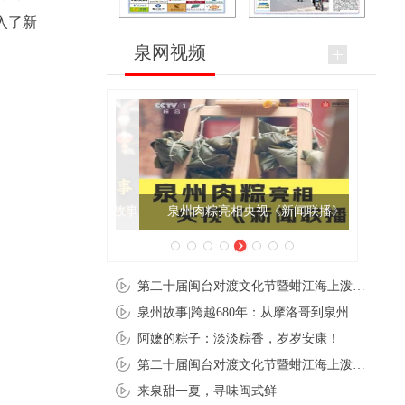
入了新
泉网视频
泉州肉粽亮相央视《新闻联播》
第二十届闽台对渡文化节暨蚶江海上泼水节在石狮蚶江启幕
泉州故事|跨越680年：从摩洛哥到泉州 丝路使者“中国行”
阿嬷的粽子：淡淡粽香，岁岁安康！
第二十届闽台对渡文化节暨蚶江海上泼水节在石狮蚶江开幕
来泉甜一夏，寻味闽式鲜