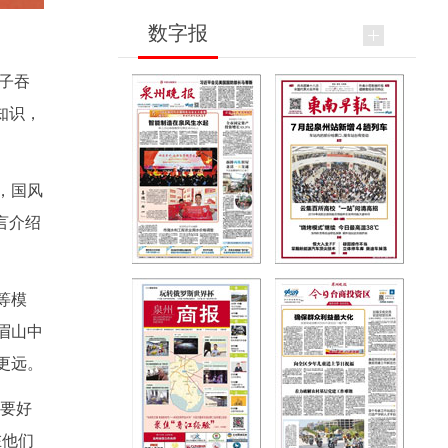
数字报
子吞
知识，
，国风
言介绍
等模
眉山中
更远。
后要好
在他们