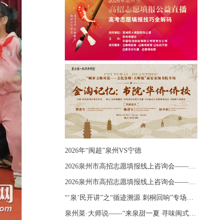
2026年“闽超”泉州VS宁德
2026泉州市高招志愿填报线上咨询会——《出分应急课堂：全流程拆解志愿填报》主题讲座
2026泉州市高招志愿填报线上咨询会——《志愿填报 答疑直播》主题讲座
“‘泉’民开讲”之“循迹溯源 刺桐回响”专场宣讲
泉州菜·大师说——“来泉甜一夏 寻味闽式鲜”上官品牌专场直播