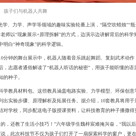
孩子们与机器人共舞
光学、力学、声学等领域的趣味实验轮番上演，“隔空吹蜡烛”“瓶
老师以“现象展示+原理拆解”的方式，边演示边讲解背后的科学
中明白“神奇现象”的科学逻辑。
10分钟的舞台展示中，机器人随着音乐跳起舞蹈、复刻武术动作
后，志愿者通俗解读了“机器人听话的秘密”，用孩子能听懂的语
知的种子。
套科学教具材料包。这些教具涵盖电路实验、力学模型、环保创意
列出实验步骤、原理解析及拓展任务。据介绍，10套教具将用于
村结对学校，同步配送电子版授课资料，让科技教育的种子播撒得
过的，还教了生活小技巧！”六年级学生魏梓宸难掩兴奋，“我以
杰说，此次科技节不仅为孩子们打开了一扇探索科学的窗户，更