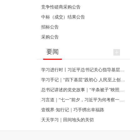
竞争性磋商采购公告
中标（成交）结果公告
招标公告
采购公告
要闻
学习进行时丨习近平总书记关心指导基层党建的故事
学习手记｜“四下基层”践初心 人民至上创伟业
总书记讲述的党史故事｜“半条被子”映照初心
习言道｜“七一”前夕，习近平为何考察一个村级党组织
壹视界·知行记｜巧手绣出幸福路
天天学习｜田间地头的关切