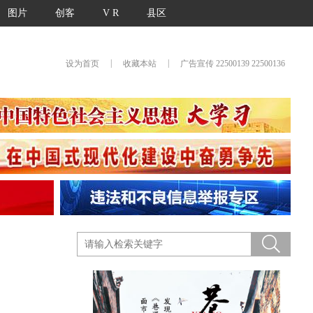
图片
创客
V R
县区
|
|
设为首页
收藏本站
广告宣传 22500139 22500136