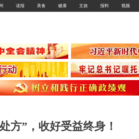
州
读报
美食
健康
文旅
报料
视频
处方”，收好受益终身！