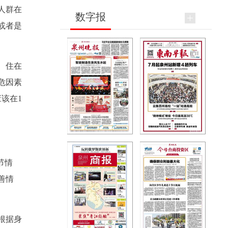
人群在
数字报
或者是
、住在
危因素
该在1
节情
善情
根据身