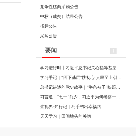
竞争性磋商采购公告
中标（成交）结果公告
招标公告
采购公告
要闻
学习进行时丨习近平总书记关心指导基层党建的故事
学习手记｜“四下基层”践初心 人民至上创伟业
总书记讲述的党史故事｜“半条被子”映照初心
习言道｜“七一”前夕，习近平为何考察一个村级党组织
壹视界·知行记｜巧手绣出幸福路
天天学习｜田间地头的关切