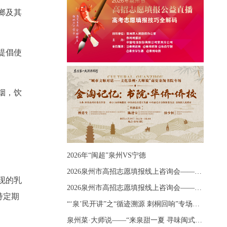
榔及其
提倡使
烟，饮
2026年“闽超”泉州VS宁德
2026泉州市高招志愿填报线上咨询会——《出分应急课堂：全流程拆解志愿填报》主题讲座
现的乳
2026泉州市高招志愿填报线上咨询会——《志愿填报 答疑直播》主题讲座
持定期
“‘泉’民开讲”之“循迹溯源 刺桐回响”专场宣讲
泉州菜·大师说——“来泉甜一夏 寻味闽式鲜”上官品牌专场直播