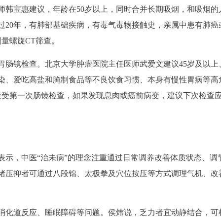
师韩宝惠建议，年龄在50岁以上，同时合并长期吸烟，和吸烟的
过20年，有肺部基础疾病，有毒气毒物接触史，亲属中患有肺癌
量螺旋CT筛查。
胃肠镜检查。北京大学肿瘤医院主任医师武爱文建议45岁及以上
染、爱吃高盐和腌制食品等不良饮食习惯、本身有慢性胃病等高
接受第一次肠镜检查，如果发现息肉或癌前病变，建议下次检查应
表示，中医“治未病”的理念注重通过日常调养改善体质状态、调
绪压抑者可通过八段锦、太极拳及穴位按压等方式调理气机、改
消化道反应、睡眠障碍等问题。侯炜说，乏力者宜动静结合，可