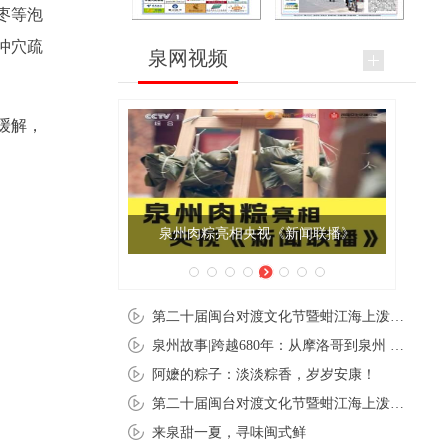
枣等泡
冲穴疏
泉网视频
缓解，
泉州肉粽亮相央视《新闻联播》
第二十届闽台对渡文化节暨蚶江海上泼水节在石狮蚶江启幕
泉州故事|跨越680年：从摩洛哥到泉州 丝路使者“中国行”
阿嬷的粽子：淡淡粽香，岁岁安康！
第二十届闽台对渡文化节暨蚶江海上泼水节在石狮蚶江开幕
来泉甜一夏，寻味闽式鲜