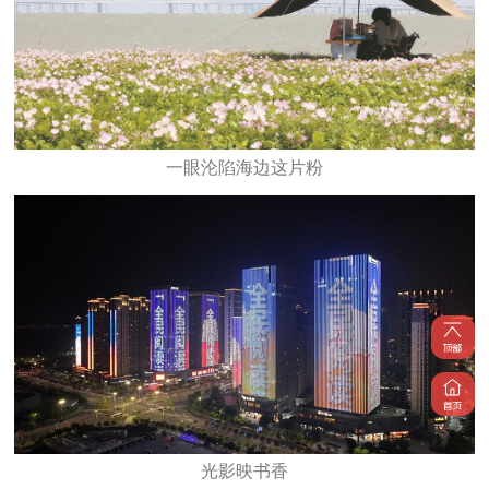
一眼沦陷海边这片粉
光影映书香