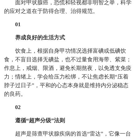
面对甲状腺癌，恐慌和轻视都非明智之举，科学
的应对之道在于防得合理、治得规范。
01
养成良好的生活方式
饮食上，根据自身甲功情况选择富碘或低碘饮
食，不盲目选择无碘盐，也不过量食用海带、紫菜；
作息上，戒烟、限酒，避免长期熬夜，以免透支免疫
力；情绪上，学会给压力松绑，不让焦虑长期“压着
脖子过日子”，平和的心态本身就是维持内分泌稳态
的良药。
02
遵循“超声分级”法则
超声是筛查甲状腺疾病的首选“雷达”，它像一台