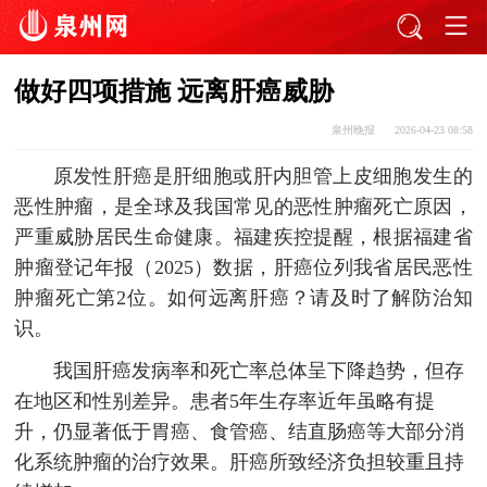
做好四项措施 远离肝癌威胁
泉州晚报
2026-04-23 08:58
原发性肝癌是肝细胞或肝内胆管上皮细胞发生的
恶性肿瘤，是全球及我国常见的恶性肿瘤死亡原因，
严重威胁居民生命健康。福建疾控提醒，根据福建省
肿瘤登记年报（2025）数据，肝癌位列我省居民恶性
肿瘤死亡第2位。如何远离肝癌？请及时了解防治知
识。
我国肝癌发病率和死亡率总体呈下降趋势，但存
在地区和性别差异。患者5年生存率近年虽略有提
升，仍显著低于胃癌、食管癌、结直肠癌等大部分消
化系统肿瘤的治疗效果。肝癌所致经济负担较重且持