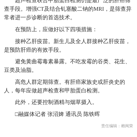
超声检查联合甲胎蛋白检测仍是最广泛的肝癌筛
查手段。增强CT及结合钆塞酸二钠的MRI，是筛查异
常者进一步诊断的首选技术。
在预防上，应做好以下四项措施：
接种乙肝疫苗。新生儿及全人群接种乙肝疫苗，
是预防肝癌的有效手段。
避免黄曲霉毒素暴露。不吃发霉的谷类、花生、
豆类及油脂。
高危人群定期筛查。有肝癌家族史或肝炎史的
人，每年应做超声检查和甲胎蛋白检测。
此外，还要控制酒精与烟草摄入。
□融媒体记者 张沼婢 通讯员 陈铁晖
责任编辑：
赖闽荣