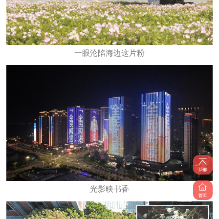
一眼沦陷海边这片粉
光影映书香