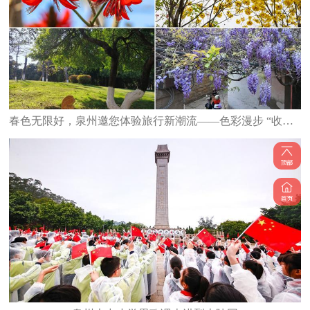
春色无限好，泉州邀您体验旅行新潮流——色彩漫步 “收集”春天