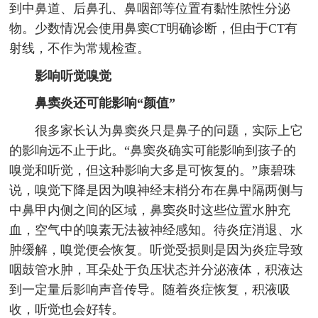
到中鼻道、后鼻孔、鼻咽部等位置有黏性脓性分泌
物。少数情况会使用鼻窦CT明确诊断，但由于CT有
射线，不作为常规检查。
影响听觉嗅觉
鼻窦炎还可能影响“颜值”
很多家长认为鼻窦炎只是鼻子的问题，实际上它
的影响远不止于此。“鼻窦炎确实可能影响到孩子的
嗅觉和听觉，但这种影响大多是可恢复的。”康碧珠
说，嗅觉下降是因为嗅神经末梢分布在鼻中隔两侧与
中鼻甲内侧之间的区域，鼻窦炎时这些位置水肿充
血，空气中的嗅素无法被神经感知。待炎症消退、水
肿缓解，嗅觉便会恢复。听觉受损则是因为炎症导致
咽鼓管水肿，耳朵处于负压状态并分泌液体，积液达
到一定量后影响声音传导。随着炎症恢复，积液吸
收，听觉也会好转。