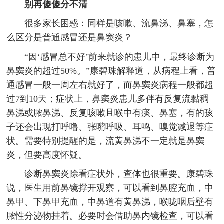
别再傻傻分不清
很多家长困惑：同样是咳嗽、流鼻涕、鼻塞，怎
么区分是普通感冒还是鼻窦炎？
“因‘感冒总不好’前来就诊的患儿中，最终诊断为
鼻窦炎的超过50%。”康碧珠解释道，从病程上看，普
通感冒一般一周左右就好了，而鼻窦炎病程一般都超
过7到10天；症状上，鼻窦炎患儿多伴有反复流黏稠
鼻涕或脓鼻涕、反复咳嗽且喉中有痰、鼻塞，有的孩
子还会出现打呼噜、张嘴呼吸、耳鸣、嗅觉减退等症
状。需要特别提醒的是，流黄鼻涕不一定就是鼻窦
炎，但要高度怀疑。
诊断鼻窦炎除看症状外，查体也很重要。康碧珠
说，医生用前鼻镜撑开观察，可以看到鼻腔充血，中
鼻甲、下鼻甲充血，中鼻道有黄鼻涕，喉咙咽后壁有
脓性分泌物挂着。必要时会借助鼻内镜检查，可以看