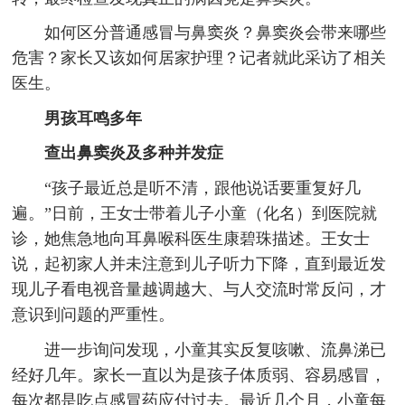
如何区分普通感冒与鼻窦炎？鼻窦炎会带来哪些
危害？家长又该如何居家护理？记者就此采访了相关
医生。
男孩耳鸣多年
查出鼻窦炎及多种并发症
“孩子最近总是听不清，跟他说话要重复好几
遍。”日前，王女士带着儿子小童（化名）到医院就
诊，她焦急地向耳鼻喉科医生康碧珠描述。王女士
说，起初家人并未注意到儿子听力下降，直到最近发
现儿子看电视音量越调越大、与人交流时常反问，才
意识到问题的严重性。
进一步询问发现，小童其实反复咳嗽、流鼻涕已
经好几年。家长一直以为是孩子体质弱、容易感冒，
每次都是吃点感冒药应付过去。最近几个月，小童每