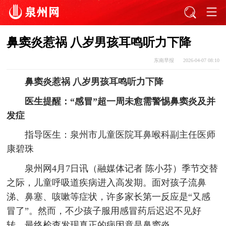
鼻窦炎惹祸 八岁男孩耳鸣听力下降
东南早报
2026-04-07 08:10
鼻窦炎惹祸 八岁男孩耳鸣听力下降
医生提醒：“感冒”超一周未愈需警惕鼻窦炎及并
发症
指导医生：泉州市儿童医院耳鼻喉科副主任医师
康碧珠
泉州网4月7日讯（融媒体记者 陈小芬）季节交替
之际，儿童呼吸道疾病进入高发期。面对孩子流鼻
涕、鼻塞、咳嗽等症状，许多家长第一反应是“又感
冒了”。然而，不少孩子服用感冒药后迟迟不见好
转，最终检查发现真正的病因竟是鼻窦炎。