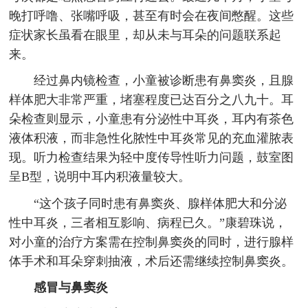
晚打呼噜、张嘴呼吸，甚至有时会在夜间憋醒。这些
症状家长虽看在眼里，却从未与耳朵的问题联系起
来。
经过鼻内镜检查，小童被诊断患有鼻窦炎，且腺
样体肥大非常严重，堵塞程度已达百分之八九十。耳
朵检查则显示，小童患有分泌性中耳炎，耳内有茶色
液体积液，而非急性化脓性中耳炎常见的充血灌脓表
现。听力检查结果为轻中度传导性听力问题，鼓室图
呈B型，说明中耳内积液量较大。
“这个孩子同时患有鼻窦炎、腺样体肥大和分泌
性中耳炎，三者相互影响、病程已久。”康碧珠说，
对小童的治疗方案需在控制鼻窦炎的同时，进行腺样
体手术和耳朵穿刺抽液，术后还需继续控制鼻窦炎。
感冒与鼻窦炎