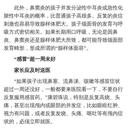
此外，鼻窦炎的孩子并发分泌性中耳炎或急性化
脓性中耳炎的概率，比普通孩子高很多。反复的炎症
刺激也容易导致腺样体肥大。孩子颌面骨的发育与呼
吸方式密切相关。如果长期用口呼吸，无论是因鼻
炎、鼻窦炎还是腺样体肥大所致，都可能导致颌面部
发育畸形，形成所谓的“腺样体面容”。
“感冒”超一周未好
家长应及时送医
“如果孩子出现鼻塞、流鼻涕、咳嗽等感冒症状
超过一周还没好，一般都要来医院看一下，不要自行
反复服用感冒药。”康碧珠说，特别是反复高烧、头
痛，甚至出现颅内或眼部的并发症，比如眼眶红肿、
视力有问题，或者反复发烧、头痛、呕吐等有颅内症
状的，必须立即就医。