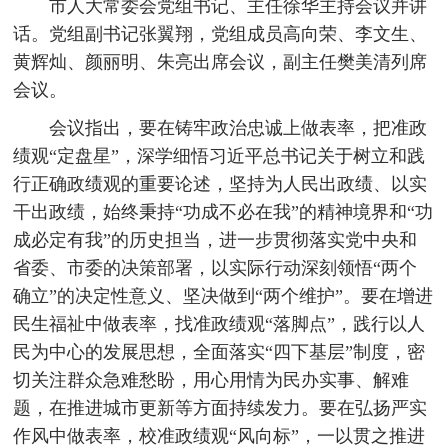
市人大常委会党组书记、主任徐华主持会议并讲
话。党组副书记张翼翔，党组成员高向荣、李文生、
黄辉灿、颜丽明、朱亮出席会议，副主任樊美清列席
会议。
会议指出，要在铸牢政治忠诚上做表率，把准政
绩观“定盘星”，深学细悟习近平总书记关于树立和践
行正确政绩观的重要论述，坚持为人民出政绩、以实
干出政绩，始终秉持“功成不必在我”的精神境界和“功
成必定有我”的历史担当，进一步贯彻落实党中央和
省委、市委的决策部署，以实际行动深刻领悟“两个
确立”的决定性意义、坚决做到“两个维护”。要在增进
民生福祉中做表率，找准政绩观“落脚点”，践行以人
民为中心的发展思想，全面落实“四下基层”制度，密
切关注群众急难愁盼，用心用情为民办实事、解难
题，在推进城市更新等方面持续发力。要在弘扬严实
作风中做表率，校准政绩观“风向标”，一以贯之推进