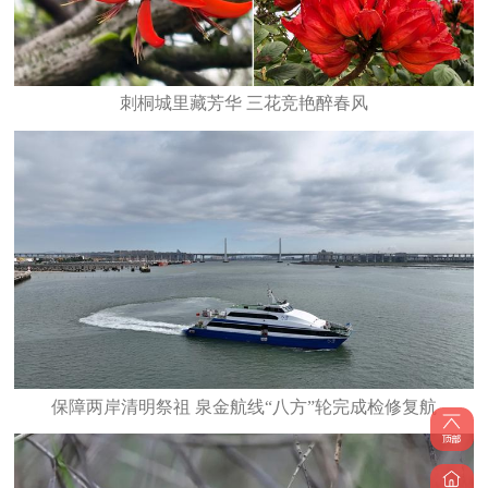
刺桐城里藏芳华 三花竞艳醉春风
保障两岸清明祭祖 泉金航线“八方”轮完成检修复航