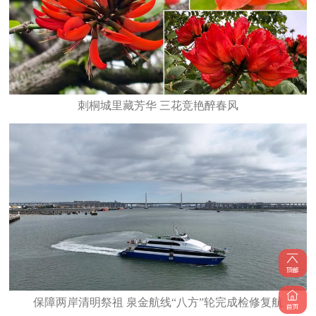
刺桐城里藏芳华 三花竞艳醉春风
保障两岸清明祭祖 泉金航线“八方”轮完成检修复航