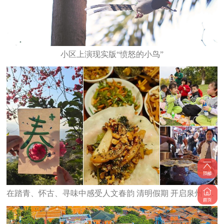
小区上演现实版“愤怒的小鸟”
在踏青、怀古、寻味中感受人文春韵 清明假期 开启泉州“轻旅行”