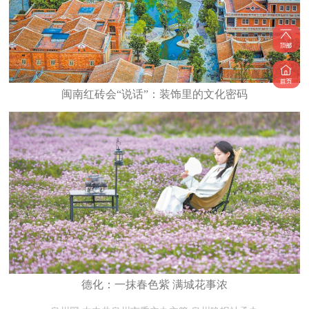
闽南红砖会“说话”：装饰里的文化密码
德化：一抹春色紫 满城花事浓