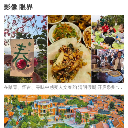
影像 眼界
在踏青、怀古、寻味中感受人文春韵 清明假期 开启泉州“轻旅行”