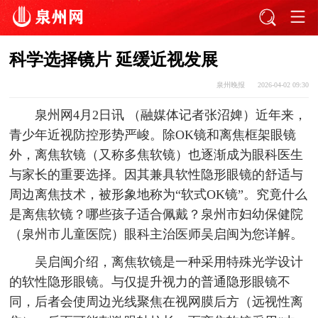
科学选择镜片 延缓近视发展
泉州晚报
2026-04-02 09:30
泉州网4月2日讯 （融媒体记者张沼婢）近年来，
青少年近视防控形势严峻。除OK镜和离焦框架眼镜
外，离焦软镜（又称多焦软镜）也逐渐成为眼科医生
与家长的重要选择。因其兼具软性隐形眼镜的舒适与
周边离焦技术，被形象地称为“软式OK镜”。究竟什么
是离焦软镜？哪些孩子适合佩戴？泉州市妇幼保健院
（泉州市儿童医院）眼科主治医师吴启闽为您详解。
吴启闽介绍，离焦软镜是一种采用特殊光学设计
的软性隐形眼镜。与仅提升视力的普通隐形眼镜不
同，后者会使周边光线聚焦在视网膜后方（远视性离