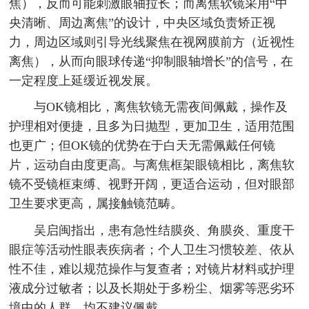
焦），反而可能刺激眼轴拉长；而离焦软镜采用“中
央清晰、周边离焦”的设计，中央区域负责矫正视
力，周边区域则引导光线聚焦在视网膜前方（近视性
离焦），从而向眼球传递“抑制眼轴增长”的信号，在
一定程度上延缓近视发展。
与OK镜相比，离焦软镜无需夜间佩戴，操作及
护理相对便捷，且多为日抛型，更加卫生，适用范围
也更广；但OK镜的优势在于白天无需佩戴任何镜
片，运动自由度更高。与离焦框架眼镜相比，离焦软
镜不受镜框束缚、视野开阔，更适合运动，但对眼部
卫生要求更高，属接触镜范畴。
吴启闽指出，患有急性结膜炎、角膜炎、重度干
眼症等活动性眼表疾病者；个人卫生习惯较差、依从
性不佳，难以规范操作与复查者；对镜片材料或护理
液成分过敏者；以及长期处于多粉尘、烟雾等恶劣环
境中的人群，均不建议佩戴。