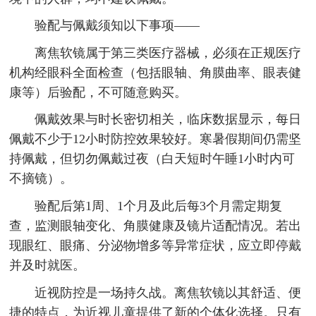
验配与佩戴须知以下事项——
离焦软镜属于第三类医疗器械，必须在正规医疗
机构经眼科全面检查（包括眼轴、角膜曲率、眼表健
康等）后验配，不可随意购买。
佩戴效果与时长密切相关，临床数据显示，每日
佩戴不少于12小时防控效果较好。寒暑假期间仍需坚
持佩戴，但切勿佩戴过夜（白天短时午睡1小时内可
不摘镜）。
验配后第1周、1个月及此后每3个月需定期复
查，监测眼轴变化、角膜健康及镜片适配情况。若出
现眼红、眼痛、分泌物增多等异常症状，应立即停戴
并及时就医。
近视防控是一场持久战。离焦软镜以其舒适、便
捷的特点，为近视儿童提供了新的个体化选择。只有