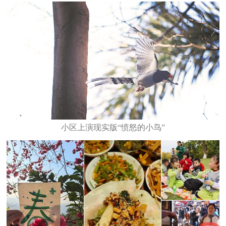
小区上演现实版“愤怒的小鸟”