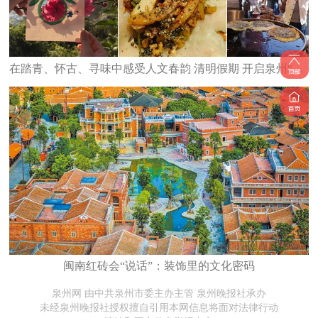
在踏青、怀古、寻味中感受人文春韵 清明假期 开启泉州“轻旅行”
闽南红砖会“说话”：装饰里的文化密码
泉州网 由中共泉州市委主办主管 泉州晚报社承办
未经泉州晚报社授权擅自引用本网信息将面对法律行动