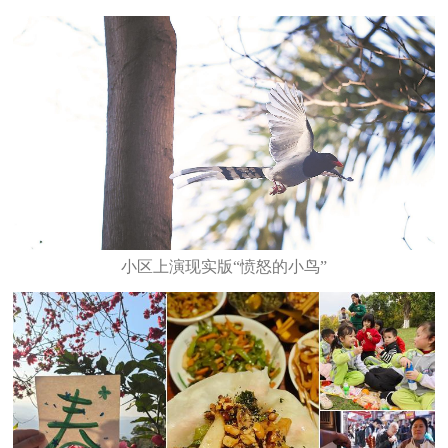
小区上演现实版“愤怒的小鸟”