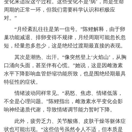
变化来适应这个过程。这些变化不是‘病’，而是生命
周期的正常一环，但我们需要科学认识和积极应
对。”
“月经紊乱往往是第一信号。”陈鲤解释，由于卵
巢功能减退、排卵变得不规律，月经周期可能忽长忽
短，经量忽多忽少，这是绝经过渡期最直接的表现。
其次是潮热、出汗。“像突然登上‘火焰山’，从胸
口涌向头面，甚至伴有心慌。”她说，这是因雌激素
水平下降影响血管舒缩功能所致，也是围绝经期最具
特征性的症状。
情绪波动同样常见。“易怒、焦虑、情绪低落，
不全是心理问题。”陈鲤指出，雌激素水平变化会影
响神经递质代谢，导致情绪调节能力暂时下降。
此外，疲劳乏力、关节酸痛、皮肤干燥等躯体症
状也可能出现。“这些信号虽然令人不适，但本质是