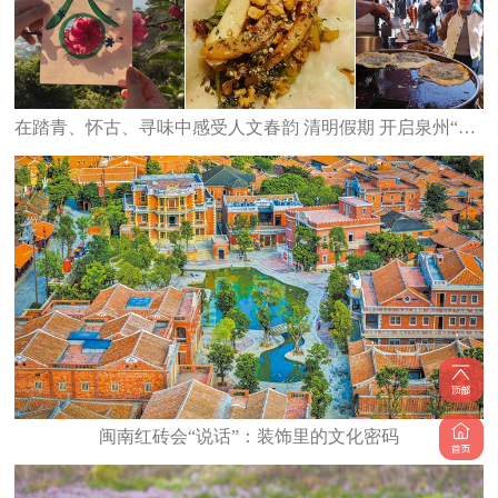
在踏青、怀古、寻味中感受人文春韵 清明假期 开启泉州“轻旅行”
闽南红砖会“说话”：装饰里的文化密码