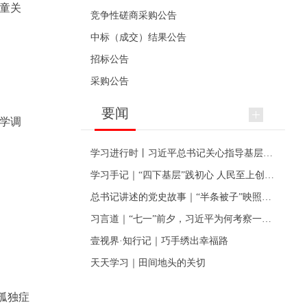
童关
竞争性磋商采购公告
中标（成交）结果公告
招标公告
采购公告
要闻
学调
学习进行时丨习近平总书记关心指导基层党建的故事
学习手记｜“四下基层”践初心 人民至上创伟业
总书记讲述的党史故事｜“半条被子”映照初心
习言道｜“七一”前夕，习近平为何考察一个村级党组织
壹视界·知行记｜巧手绣出幸福路
天天学习｜田间地头的关切
孤独症