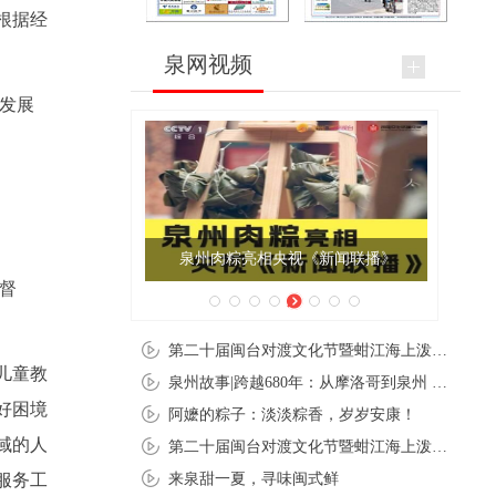
根据经
泉网视频
发展
泉州肉粽亮相央视《新闻联播》
督
第二十届闽台对渡文化节暨蚶江海上泼水节在石狮蚶江启幕
儿童教
泉州故事|跨越680年：从摩洛哥到泉州 丝路使者“中国行”
好困境
阿嬷的粽子：淡淡粽香，岁岁安康！
域的人
第二十届闽台对渡文化节暨蚶江海上泼水节在石狮蚶江开幕
来泉甜一夏，寻味闽式鲜
服务工