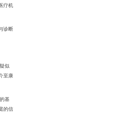
医疗机
与诊断
疑似
介至康
的基
庭的信