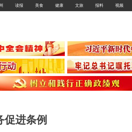
州
读报
美食
健康
文旅
报料
视频
务促进条例