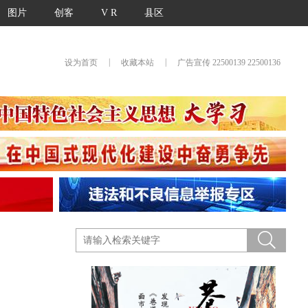
图片
创客
V R
县区
|
|
设为首页
收藏本站
广告宣传 22500139 22500136