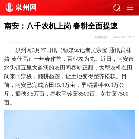
南安：八千农机上岗 春耕全面提速
泉州晚报
2026-03-27 09:07
泉州网3月27日讯（融媒体记者吴宗宝 通讯员林
婧 黄仕亮）一年春作首，百业农为先。近日，南安市
水头镇五里大盈溪的农田间春耕正酣，大型农机在田
间来回穿梭，翻耕起垄，让土地变得整齐松软。目
前，南安已完成溶田15.9万亩，早稻播种40.9万公
斤，插秧3.5万亩，春收马铃薯8500亩、冬甘薯7500
亩。