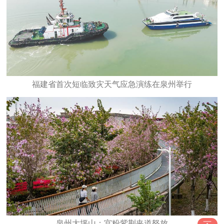
福建省首次短临致灾天气应急演练在泉州举行
泉州大坪山：宫粉紫荆夹道怒放