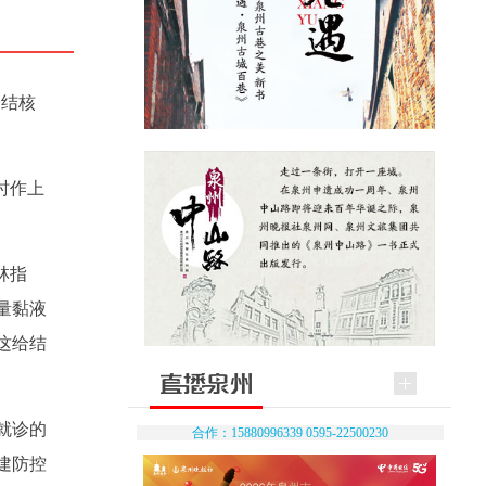
国结核
时作上
林指
量黏液
这给结
就诊的
合作：15880996339 0595-22500230
建防控