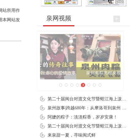
网站所用作
泉网视频
用本网站发
泉州肉粽亮相央视《新闻联播》
第二十届闽台对渡文化节暨蚶江海上泼水节在石狮蚶江启幕
泉州故事|跨越680年：从摩洛哥到泉州 丝路使者“中国行”
阿嬷的粽子：淡淡粽香，岁岁安康！
第二十届闽台对渡文化节暨蚶江海上泼水节在石狮蚶江开幕
来泉甜一夏，寻味闽式鲜