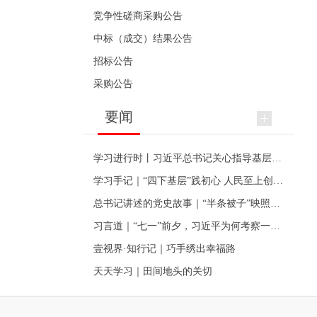
竞争性磋商采购公告
中标（成交）结果公告
招标公告
采购公告
要闻
学习进行时丨习近平总书记关心指导基层党建的故事
学习手记｜“四下基层”践初心 人民至上创伟业
总书记讲述的党史故事｜“半条被子”映照初心
习言道｜“七一”前夕，习近平为何考察一个村级党组织
壹视界·知行记｜巧手绣出幸福路
天天学习｜田间地头的关切