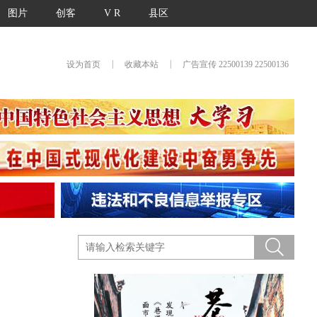
图片
创客
V R
县区
|
|
设为首页
收藏本站
广告宣传 22500139 22500136