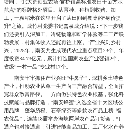
埂间，“北大荒创业农场·官桥镇高标准农田千亩方示
范点”的标牌格外醒目。从育种、种植到收购、加
工，一粒稻米在这里开启了从田间到餐桌的“身价提
升”之旅。成竹村党委书记曾泉成介绍说：“下一步我
们还要引入深加工、冷链物流和研学体验等二三产联
动发展，村集体收入还能再往上涨。”产业兴则乡村
兴，2025年，南安共生成现代农业重点项目23个、年
度投资34.73亿元，累计打造国家农业产业强镇2个、
省级“一村一品”专业村17个。
南安牢牢抓住产业兴旺“牛鼻子”，深耕乡土特色
产业，推动农业从单一生产向三产融合转型，全面拓
宽群众致富路径。一方面做强特色农业根基，强化科
技赋能与品牌打造，“南安蜂蜜”入选全省十大区域公
用品牌，蓬华脐橙、石亭绿茶等多款农产品上榜“福
农优品”，连续18届举办海峡两岸农产品订货会，打
通产销对接通道；引进智能食品加工、工厂化水产养