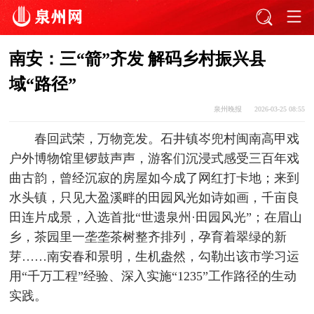
南安：三“箭”齐发 解码乡村振兴县
域“路径”
泉州晚报
2026-03-25 08:55
春回武荣，万物竞发。石井镇岑兜村闽南高甲戏
户外博物馆里锣鼓声声，游客们沉浸式感受三百年戏
曲古韵，曾经沉寂的房屋如今成了网红打卡地；来到
水头镇，只见大盈溪畔的田园风光如诗如画，千亩良
田连片成景，入选首批“世遗泉州·田园风光”；在眉山
乡，茶园里一垄垄茶树整齐排列，孕育着翠绿的新
芽……南安春和景明，生机盎然，勾勒出该市学习运
用“千万工程”经验、深入实施“1235”工作路径的生动
实践。