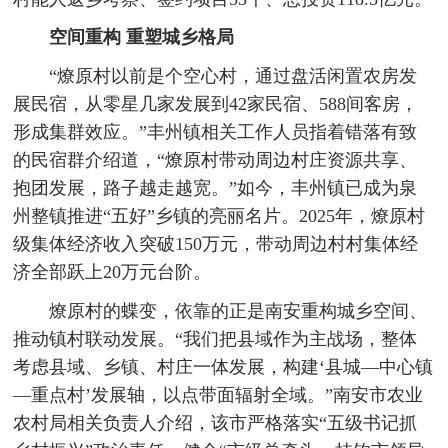
空间重构 重塑城乡格局
“燎原村以前是个空心村，通过盘活闲置农房发
展民宿，从零星几家发展到42家民宿、588间客房，
形成集群效应。”丰州镇相关工作人员指着错落有致
的民宿群介绍道，“燎原村带动周边村庄资源共享、
抱团发展，路子越走越宽。”如今，丰州镇已成为泉
州整镇推进“五好”乡镇的亮丽名片。2025年，燎原村
级集体经济收入突破150万元，带动周边村村集体经
济全部跃上20万元台阶。
燎原村的蝶变，依靠的正是南安重构城乡空间、
推动镇村联动发展。“我们把县域作为主战场，整体
考虑县域、乡镇、村庄一体发展，构建‘县城—中心镇
—重点村’发展轴，以点带面辐射全域。”南安市农业
农村局相关负责人介绍，该市严格落实“五级书记抓