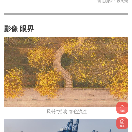
责任编辑：
赖闽荣
影像 眼界
“风铃”摇响 春色流金