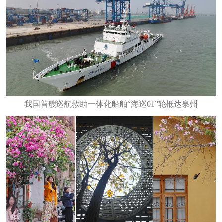
我国首艘巡航救助一体化船舶“海巡01”轮抵达泉州