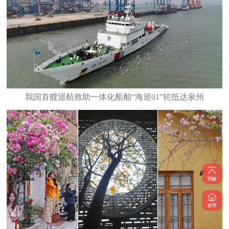
我国首艘巡航救助一体化船舶“海巡01”轮抵达泉州