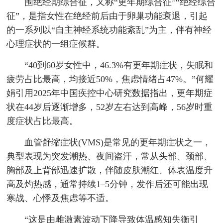
围绝经期综合征，又称“更年期综合征”“绝经综合
征”，是指女性在绝经前后由于卵巢功能衰退，引起
的一系列以“自主神经系统功能紊乱”为主，伴有神经
心理症状的一组症候群。
“40到60岁女性中，46.3%有更年期症状，失眠和
疲劳占比最高，均接近50%，焦虑情绪占47%。”何耀
娟引用2025年中国疾控中心研究数据指出，更年期症
状在44岁后逐渐增多，52岁左右达到高峰，56岁时重
度症状占比最高。
血管舒缩症状(VMS)是常见的更年期症状之一，
典型表现为突发潮热、夜间盗汗，常从头部、颈部、
胸部及上背部迅速扩散，伴随皮肤潮红、体表温度升
高及灼热感，通常持续1–5分钟，发作后还可能出现
寒战、心悸及焦虑等不适。
“这是由雌激素波动下降导致体温感知失衡引