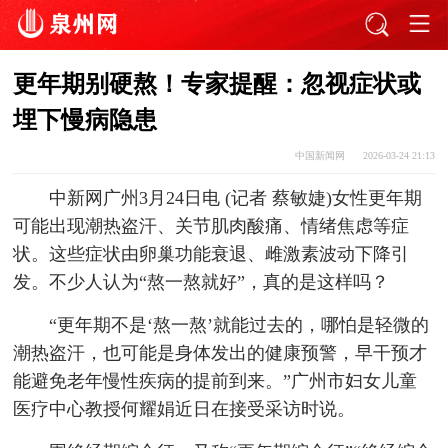
更年期别硬熬！专家提醒：忽视症状或
埋下慢病隐患
中国新闻网
2026-03-24 21:13
中新网广州3月24日电 (记者 蔡敏婕)女性更年期
可能出现潮热盗汗、关节肌肉酸痛、情绪焦虑等症
状。这些症状由卵巢功能衰退、雌激素波动下降引
发。不少人认为“熬一熬就好”，真的是这样吗？
“更年期不是‘熬一熬’就能过去的，哪怕是轻微的
潮热盗汗，也可能是身体发出的健康预警，早干预才
能避免老年慢性疾病的提前到来。”广州市妇女儿童
医疗中心教授何耀娟近日在接受采访时说。