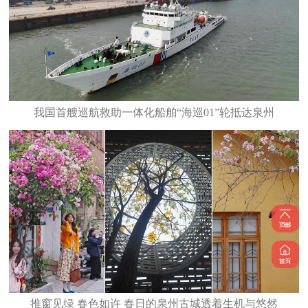
我国首艘巡航救助一体化船舶“海巡01”轮抵达泉州
推窗见绿 春色如许 春日的泉州古城透着生机与悠然