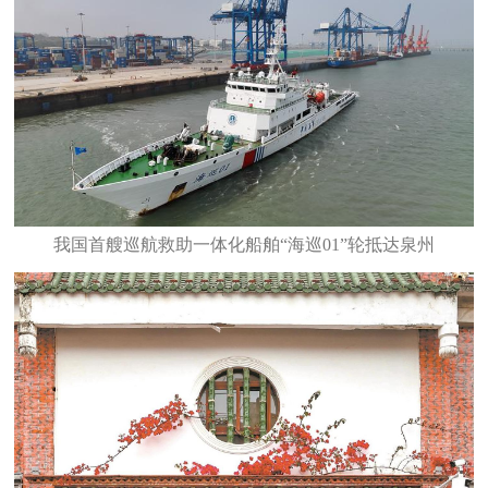
我国首艘巡航救助一体化船舶“海巡01”轮抵达泉州