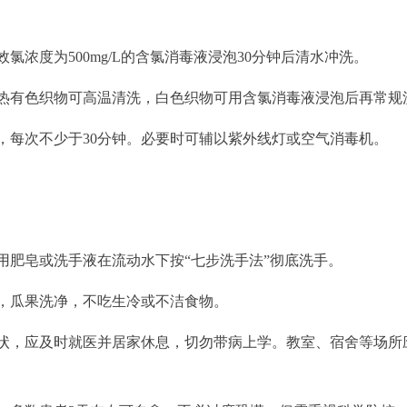
氯浓度为500mg/L的含氯消毒液浸泡30分钟后清水冲洗。
热有色织物可高温清洗，白色织物可用含氯消毒液浸泡后再常规
，每次不少于30分钟。必要时可辅以紫外线灯或空气消毒机。
用肥皂或洗手液在流动水下按“七步洗手法”彻底洗手。
，瓜果洗净，不吃生冷或不洁食物。
状，应及时就医并居家休息，切勿带病上学。教室、宿舍等场所