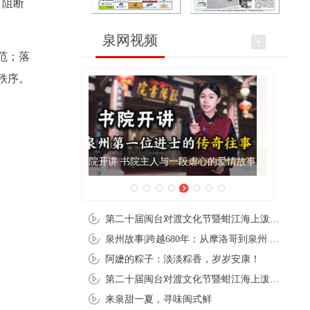
，阻断
泉网视频
范；落
秩序。
泉州肉粽亮相央视《新闻联播》
第二十届闽台对渡文化节暨蚶江海上泼水节在石狮蚶江启幕
泉州故事|跨越680年：从摩洛哥到泉州 丝路使者“中国行”
阿嬷的粽子：淡淡粽香，岁岁安康！
第二十届闽台对渡文化节暨蚶江海上泼水节在石狮蚶江开幕
来泉甜一夏，寻味闽式鲜