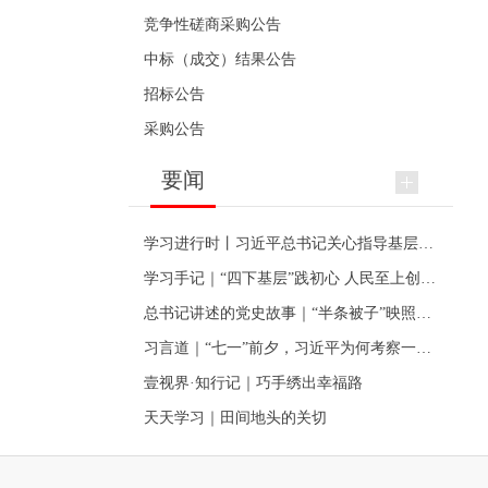
竞争性磋商采购公告
中标（成交）结果公告
招标公告
采购公告
要闻
学习进行时丨习近平总书记关心指导基层党建的故事
学习手记｜“四下基层”践初心 人民至上创伟业
总书记讲述的党史故事｜“半条被子”映照初心
习言道｜“七一”前夕，习近平为何考察一个村级党组织
壹视界·知行记｜巧手绣出幸福路
天天学习｜田间地头的关切