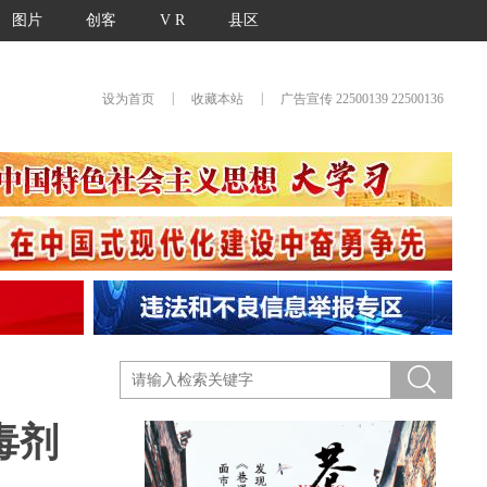
图片
创客
V R
县区
|
|
设为首页
收藏本站
广告宣传 22500139 22500136
毒剂