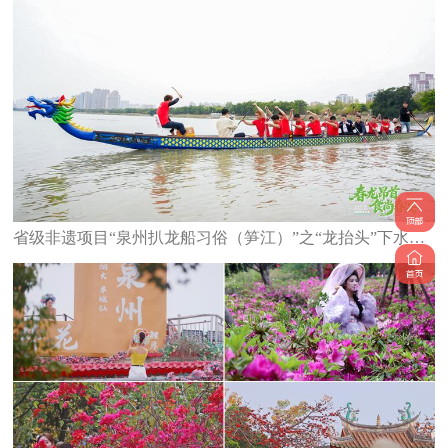
省级非遗项目“泉州扒龙船习俗（笋江）”之“龙抬头”下水仪式举行