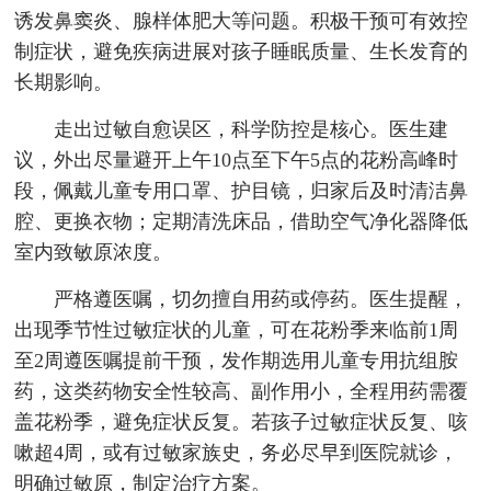
诱发鼻窦炎、腺样体肥大等问题。积极干预可有效控
制症状，避免疾病进展对孩子睡眠质量、生长发育的
长期影响。
走出过敏自愈误区，科学防控是核心。医生建
议，外出尽量避开上午10点至下午5点的花粉高峰时
段，佩戴儿童专用口罩、护目镜，归家后及时清洁鼻
腔、更换衣物；定期清洗床品，借助空气净化器降低
室内致敏原浓度。
严格遵医嘱，切勿擅自用药或停药。医生提醒，
出现季节性过敏症状的儿童，可在花粉季来临前1周
至2周遵医嘱提前干预，发作期选用儿童专用抗组胺
药，这类药物安全性较高、副作用小，全程用药需覆
盖花粉季，避免症状反复。若孩子过敏症状反复、咳
嗽超4周，或有过敏家族史，务必尽早到医院就诊，
明确过敏原，制定治疗方案。