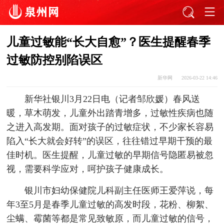
儿童过敏能“长大自愈”？医生提醒春季
过敏防控别陷误区
新华网
2026-03-22 14:46
新华社银川3月22日电（记者邹欣媛）春风送
暖，草木萌发，儿童外出踏青增多，过敏性疾病也随
之进入高发期。面对孩子的过敏症状，不少家长容易
陷入“长大就会好转”的误区，往往错过早期干预的最
佳时机。医生提醒，儿童过敏的早期信号隐匿易被忽
视，需要科学应对，呵护孩子健康成长。
银川市妇幼保健院儿科副主任医师王爱萍说，每
年3至5月是春季儿童过敏的高发时段，花粉、柳絮、
尘螨、霉菌等都是常见致敏原，而儿童过敏的信号，