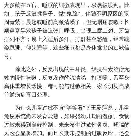
大多藏在五官、睡眠的细微表现里，极易被误判。比
如，孩子反复揉鼻子、做“鬼脸”，伴随不明原因的眼
周青紫；晨起或睡前高频清嗓子，但无咽痛咳嗽；长
期鼻塞导致孩子被迫张口呼吸，出现上唇上翘、牙齿
排列不齐；晚上入睡后多汗、打鼾甚至憋醒，经常跪
姿趴睡、仰头睡等，这些细节都是身体发出的过敏信
号。
除此之外，反复出现的中耳炎、经抗生素治疗无
效的慢性咳嗽，反复发作的流清涕、打喷嚏，乃至身
高体重增长缓慢，都可能与过敏相关，家长切莫当成
普通病症盲目处理。
为什么儿童过敏不宜“等等看”？王爱萍说，儿童
免疫系统尚未发育成熟，如果婴幼儿期的湿疹、食物
过敏未得到良好控制，未来发生过敏性鼻炎、哮喘的
风险会显著增加。而且长期未控制的过敏反应，还会