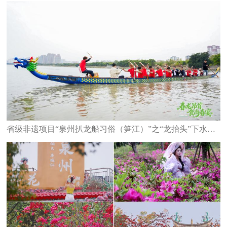
省级非遗项目“泉州扒龙船习俗（笋江）”之“龙抬头”下水仪式举行